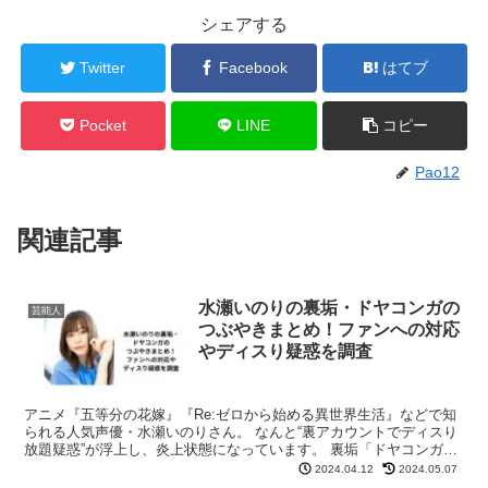
シェアする
Twitter
Facebook
はてブ
Pocket
LINE
コピー
Pao12
関連記事
水瀬いのりの裏垢・ドヤコンガの
芸能人
つぶやきまとめ！ファンへの対応
やディスり疑惑を調査
アニメ『五等分の花嫁』『Re:ゼロから始める異世界生活』などで知
られる人気声優・水瀬いのりさん。 なんと“裏アカウントでディスり
放題疑惑”が浮上し、炎上状態になっています。 裏垢「ドヤコンガ」
は、水瀬いのりさんなのでしょうか？ 今回は、水瀬...
2024.04.12
2024.05.07