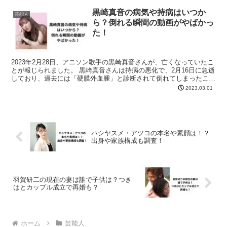
黒崎真音の病気や持病はいつか
芸能人
ら？倒れる瞬間の動画がやばかっ
た！
2023年2月28日、アニソン歌手の黒崎真音さんが、亡くなっていたこ
とが報じられました。 黒崎真音さんは持病の悪化で、2月16日に急逝
しており、過去には「硬膜外血腫」と診断されて倒れてしまったこと
もありあした。 黒崎真音さんの病気は、いつか...
2023.03.01
ハシヤスメ・アツコの本名や素顔は！？
出身や家族構成も調査！
羽賀研二の現在の妻は誰で子供は？つき
はとカップル成立で再婚も？
ホーム
芸能人