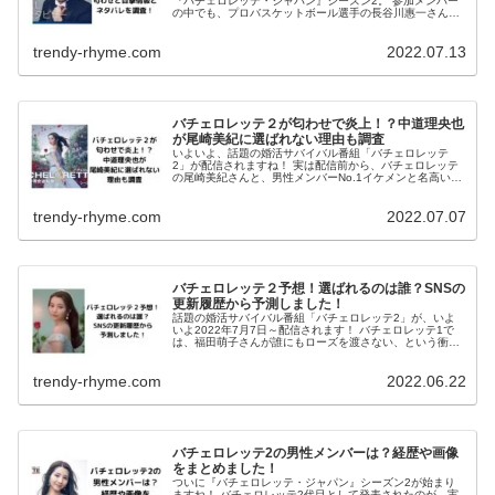
『バチェロレッテ・ジャパン』シーズン2。 参加メンバー
の中でも、プロバスケットボール選手の長谷川惠一さん
が、「最後まで残るのでは？」と話題になっているようで
す。 なんでも、『バチェラー3...
trendy-rhyme.com
2022.07.13
バチェロレッテ２が匂わせで炎上！？中道理央也
が尾崎美紀に選ばれない理由も調査
いよいよ、話題の婚活サバイバル番組「バチェロレッテ
2」が配信されますね！ 実は配信前から、バチェロレッテ
の尾崎美紀さんと、男性メンバーNo.1イケメンと名高い中
道理央也さんの、「匂わせ」疑惑で、炎上騒ぎになってい
るようなんです。 バチェロレ...
trendy-rhyme.com
2022.07.07
バチェロレッテ２予想！選ばれるのは誰？SNSの
更新履歴から予測しました！
話題の婚活サバイバル番組「バチェロレッテ2」が、いよ
いよ2022年7月7日～配信されます！ バチェロレッテ1で
は、福田萌子さんが誰にもローズを渡さない、という衝撃
の結末で幕を閉じました。 2代目バチェロレッテ・尾崎美
紀さんは、いったい誰を選...
trendy-rhyme.com
2022.06.22
バチェロレッテ2の男性メンバーは？経歴や画像
をまとめました！
ついに『バチェロレッテ・ジャパン』シーズン2が始まり
ますね！ バチェロレッテ2代目として発表されたのが、実