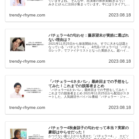
ていますよね。 そんな中、出演者の休井美郷(きゅうい
みさと)さんに注目が集まっています。中にはリタイアした
という噂もありますが・・・ 今回は、休井美郷さんのリタ
イア説や、選ばれる理由につ...
trendy-rhyme.com
2023.08.18
バチェラー4の匂わせ：藤原望未が黄皓に選ばれ
ない理由は？
2021年11月25日から放送開始され、すでに大きな話題と
なっている「バチェラー4」。 4代目バチェラーは「バチェ
ロレッテ」でファイナリストとなった黄皓さん。超ハイス
ペック男子を女性陣が奪い合うというリアリティーショー
で、今回女性参加者は過...
trendy-rhyme.com
2023.08.18
「バチェラー4ネタバレ」最終回までの予想をし
てみた！これまでの脱落者まとめ
「バチェラー4ネタバレ」最終回までの予想をしてみた！
これまでの脱落者まとめ 2021年11月25日から配信がスタ
ートした、人気婚活サバイバル番組「バチェラー・ジャパ
ン」シーズン4。 2020年には「バチェロレッテ」が配信さ
れていましたが、「...
trendy-rhyme.com
2023.08.18
バチェラー4秋倉諒子の匂わせって本当？実家の
豪邸はやらせだった！
かつてない盛り上がりを見せた「バチェラー4」。 エピソ