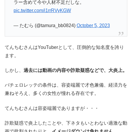
ラー含めて今や人材不足だしな。
pic.twitter.com/i1rrRVyKGW
— たむら (@tamura_bb0824)
October 5, 2023
てんちむさんはYouTuberとして、圧倒的な知名度を誇り
ます。
しかし、
過去には動画の内容や詐欺疑惑などで、大炎上。
バチェロレッテの条件は、容姿端麗で才色兼備、経済力を
兼ねそろえ、多くの女性が憧れる存在です。
てんちむさんは容姿端麗でありますが・・・
詐欺疑惑で炎上したことや、下ネタもいとわない過激な動
画で批判されたりと、
イメージダウンは免れません。