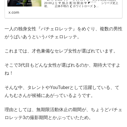
20:00より 🌹 独 占 配 信 開 始 🌹 ◤￣￣ ⠀⠀シリーズ史上
初、 ⠀⠀正体不明の ❮ ホワイトローズ ❯
⠀⠀⠀⠀⠀⠀⠀⠀⠀⠀⠀⠀⠀⠀⠀⠀⠀⠀⠀＿＿◢ 大波乱の旅が始まる
x.com
――。 #バチェロレッテ3
一人の独身女性『バチェロレッテ』をめぐり、複数の男性
がうばいあうというバチェロレッテ。
これまでは、才色兼備なセレブ女性が選ばれています。
そこで3代目もどんな女性が選ばれるのか、期待大ですよ
ね！
そんな中、タレントやYouTuberとして活躍している、て
んちむさんが候補にあがっているようです。
理由としては、無期限活動休止の期間が、ちょうどバチェ
ロレッテ3の撮影期間とかぶっていたため。