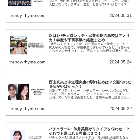
ン3で、男性参加者15名が発表されました。 シーズン最少
人数となっていますが、過去一と言っていいほどハイスペ
ック男子ばかり！ いったい誰が、武井亜樹さんに選ばれる
のか楽しみですね。 今回は...
trendy-rhyme.com
2024.05.31
3代目バチェロレッテ・武井亜樹の高校はアメリ
カ！学歴や宇宙事業の経歴まとめ
3代目バチェロレッテが、武井亜樹さんに決定しました！
東大卒の元官僚で、宇宙事業に携わっているという超ハイ
スペックな女性です。 武井亜樹さんの学歴や経歴が、気に
なりますよね。 今回は、3代目バチェロレッテ・武井亜樹
さんの学歴・経歴について、...
trendy-rhyme.com
2024.05.24
西山真央と中道理央也の馴れ初めは？交際匂わせ
６個がやばかった！
恋愛リアリティショー「バチェラー」シーズン5に出演し
ていた、西山真央さん。 「バチェロレッテ」シーズン2に
出演していた中道理央也さんと、交際を公表し話題になっ
ていますね。 バチェラーシリーズ同士のカップルは初めて
なので、馴れ初めが気になりま...
trendy-rhyme.com
2024.05.22
バチェラー4・休井美郷がリタイアを匂わせ！？
それでも選ばれる理由は３つ！
バチェラー4が放送スタートされ、毎回波乱の展開となっ