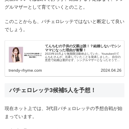
グルマザーとして育てていくとのこと。
このことからも、バチェロレッテではないと断定して良い
でしょう。
てんちむの子供の父親は誰！？結婚しないでシン
ママになった理由が衝撃！
2023年10月より無期限活動休止していた、Youtuberのて
んちむさんが、出産していたことを発表しました。 自分の
意思で結婚は選択せず、シングルマザーとなったそうで
す。 てんちむさんの子供の父親はいったい、誰なのでしょ
うか。 今回は、て...
trendy-rhyme.com
2024.04.26
バチェロレッテ3候補5人を予想！
現在ネット上では、3代目バチェロレッテの予想合戦が始
まっています。