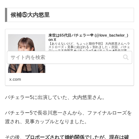
候補⑤大内悠里
来世は65代目バチェラー🌹 (@love_bachelor_)
on X
【ありえないけど、ちょっと期待予想】 大内悠里さんへラ
ストローズ ↓ 見事に結ばれる ↓ 別れました ↓ 次回、バチェ
ロレッテ大内悠里 #バチェラー5 #バチェラー #長谷川恵一
#大内悠里
x.com
バチェラー5に出演していた、大内悠里さん。
バチェラー5で長谷川恵一さんから、ファイナルローズを
渡され、見事カップルとなりました。
その後、
プロポーズされて婚約関係でしたが、現在は破