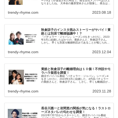
ード8までが放送された時点で、残る女性メンバーは2人と
なりましたね。 大本命の藤原望未さんが脱落し、残るは秋
倉諒子さんと休井美郷さん。 秋倉諒子さんは黄皓さんと以
前から友人のようですが、...
trendy-rhyme.com
2023.08.18
秋倉諒子のインスタ病みストーリーがヤバイ！黄
皓とは別居で離婚協議中！？
『バチェラー・ジャパン』シーズン4をきっかけに、2023
年3月に結婚したばかりの、黄皓さんと、秋倉諒子さん。
しかし、早くも別居＆離婚秒読みであることが報じられ、
本人たちのコメントが気になりますよね。 そんな中、秋倉
諒子さんのインスタグラム...
trendy-rhyme.com
2023.12.04
黄皓と秋倉涼子の離婚理由は１０個！不仲説やモ
ラハラ疑惑を調査！
婚活サバイバル番組『バチェラー・ジャパン』シーズン4
をきっかけに、2023年3月に結婚した、4代目バチェラー
の黄皓さんと、秋倉諒子さん。 しかし、早くも離婚説がさ
さやかれており、ファンから心配の声が寄せられていま
す。 今回は、黄皓さんと秋倉...
trendy-rhyme.com
2023.11.28
長谷川惠一と岩間恵の関係が気になる！ラストロ
ーズネタバレの匂わせを調査！
2022年7月7日からスタートした、婚活サバイバル番組