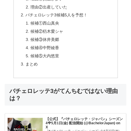
理由②出産していた
バチェロレッテ3候補5人を予想！
候補①西山真央
候補②杤木愛シャ
候補③休井美郷
候補④中野綾香
候補⑤大内悠里
まとめ
バチェロレッテ3がてんちむではない理由
は？
【公式】『バチェロレッテ・ジャパン』シーズン
4🌹5月1日(金) 配信開始 (@BachelorJapan) on
X
『#バチェロレッテ ・ジャパン』シーズン3 6月27日(木)