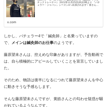
チックトレーナー） 2021年11月25日(木)22時より 『バチ
ェラー・ジャパン』シーズン4へ出演されます✨ 皆さん是
非ご覧ください📺 【Z-IRIA公式LINEはこちら】 【藤原さ
んの紹介映像はこちら】
x.com
しかし、バチェラー4で「鍼灸師」と名乗っていますの
で、
メインは鍼灸師のお仕事
のようです。
藤原望未さんは、控えめな印象がありますが、予告動画で
は、自ら積極的にアピールしていくことを宣言していまし
た。
そのため、物語は後半になるにつれて藤原望未さんを中心
に動きそうな予感もします。
そんな藤原望未さんですが、黄皓さんとの匂わせ疑惑が騒
がれているようなんです。