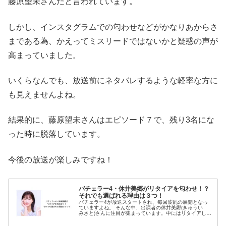
藤原望未さんだと言われています。
しかし、インスタグラムでの匂わせなどがかなりあからさ
まである為、かえってミスリードではないかと疑惑の声が
高まっていました。
いくらなんでも、放送前にネタバレするような軽率な方に
も見えませんよね。
結果的に、藤原望未さんはエピソード７で、残り3名にな
った時に脱落しています。
今後の放送が楽しみですね！
バチェラー4・休井美郷がリタイアを匂わせ！？
それでも選ばれる理由は３つ！
バチェラー4が放送スタートされ、毎回波乱の展開となっ
ていますよね。 そんな中、出演者の休井美郷(きゅうい
みさと)さんに注目が集まっています。中にはリタイアした
という噂もありますが・・・ 今回は、休井美郷さんのリタ
イア説や、選ばれる理由につ...