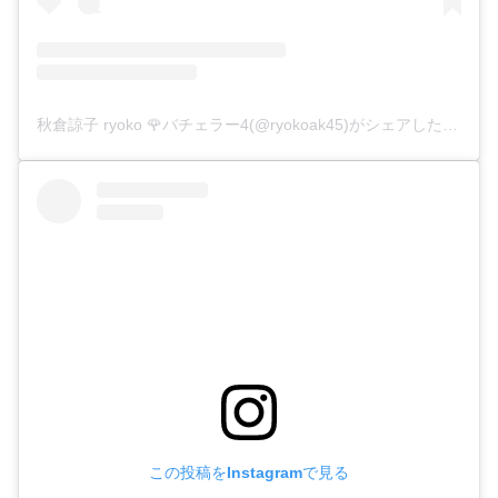
秋倉諒子 ryoko 🌹バチェラー4(@ryokoak45)がシェアした投稿
この投稿をInstagramで見る