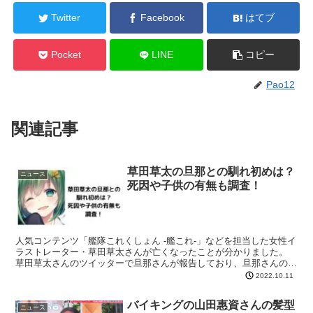
Twitter
Facebook
はてブ
Pocket
LINE
コピー
Pao12
関連記事
草田草太の旦那との馴れ初めは？
ニュース
死因や子供の有無も調査！
人気コンテンツ「艦隊これくしょん -艦これ-」などを担当した女性イ
ラストレーター・草田草太さんが亡くなったことが分かりました。
草田草太さんのツイッターで旦那さんが報告しており、旦那さんの存
在や死因について注目を集めています。 今回は、草田...
2022.10.11
バイキングの山田惠資さんの髪型
ニュース