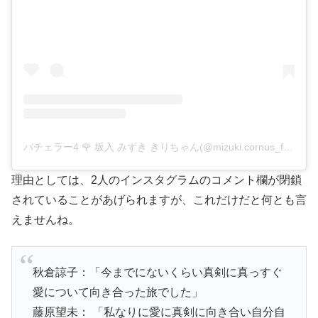
バチェラー4 🌹 坂入 みずき きりちゃん(@mizuki.cornus_florida)がシェアした投稿
理由としては、2人のインスタグラムのコメント欄が閉鎖
されていることがあげられますが、これだけだと何とも言
えませんね。
秋倉諒子：「今までにないくらい真剣に真っすぐ
愛について向き合った旅でした」
藤原望未： 「私なりに愛に真剣に向き合い自分自