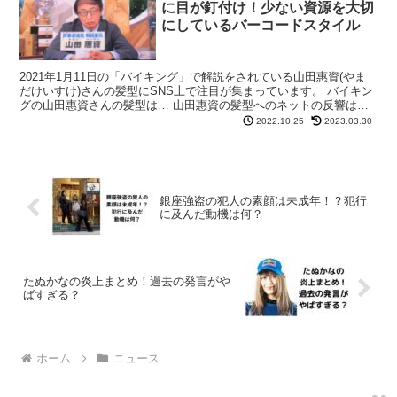
に目が釘付け！少ない資源を大切
にしているバーコードスタイル
2021年1月11日の「バイキング」で解説をされている山田惠資(やま
だけいすけ)さんの髪型にSNS上で注目が集まっています。 バイキン
グの山田惠資さんの髪型は… 山田惠資の髪型へのネットの反響は…
「密を避けた結果」、「坂上さんも笑い堪えら...
2022.10.25
2023.03.30
銀座強盗の犯人の素顔は未成年！？犯行
に及んだ動機は何？
たぬかなの炎上まとめ！過去の発言がや
ばすぎる？
ホーム
ニュース