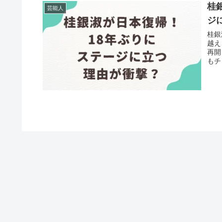
桂
芸能人
ジ
桂銀
越え
再開
もチ