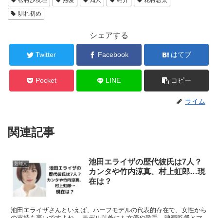
松村沙友理
熱愛
知人
紹介
花村想太
馴れ初め
シェアする
Twitter
Facebook
はてブ
Pocket
LINE
コピー
ライム
関連記事
池田エライザの歴代彼氏は7人？
芸能人
カンタや竹内涼真、村上虹郎…現
在は？
池田エライザさんといえば、ハーフモデルの代表的存在で、女性から
の支持も高いですよね。 モデル以外にも女優や歌手、映画監督とマ