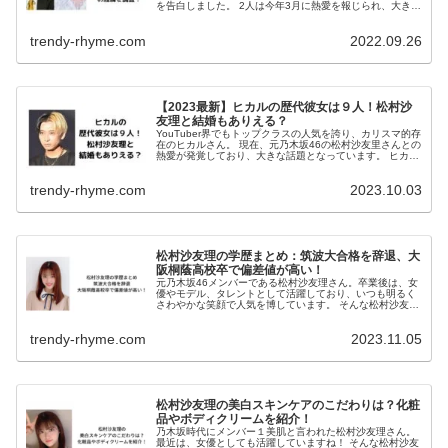
を告白しました。 2人は今年3月に熱愛を報じられ、大きな
話題となっていましたが、わずか半年後の破局報道に大き
な反響を呼...
trendy-rhyme.com
2022.09.26
【2023最新】ヒカルの歴代彼女は９人！松村沙
友理と結婚もありえる？
YouTuber界でもトップクラスの人気を誇り、カリスマ的存
在のヒカルさん。 現在、元乃木坂46の松村沙友里さんとの
熱愛が発覚しており、大きな話題となっています。 ヒカル
さんはいったい、過去にどんな女性と付き合ってきたので
しょうか？ 今回は...
trendy-rhyme.com
2023.10.03
松村沙友理の学歴まとめ：筑波大合格を辞退、大
阪桐蔭高校卒で偏差値が高い！
元乃木坂46メンバーである松村沙友理さん。卒業後は、女
優やモデル、タレントとして活躍しており、いつも明るく
さわやかな笑顔で人気を博しています。 そんな松村沙友理
さんですが、可愛いだけではなく、乃木坂1の高学歴で才
色兼備なことでも知られていま...
trendy-rhyme.com
2023.11.05
松村沙友理の美白スキンケアのこだわりは？化粧
品やボディクリームを紹介！
乃木坂時代にメンバー１美肌と言われた松村沙友理さん。
最近は、女優としても活躍していますね！ そんな松村沙友