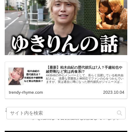
【最新】柏木由紀の歴代彼氏は7人？手越祐也や
綾野剛など実は肉食系!?
AKB48の中心メンバーとして、長らく活躍している柏木由
紀さん。 清楚な雰囲気と神対応でファンの心をつかんでい
ますが、実は過去に噂になった歴代彼氏がジャニーズばか
り！で、肉食系なのでは？と話題になっているようです。
今回は、柏木由紀さんの歴...
trendy-rhyme.com
2023.10.04
また、2021年にはDa-iCEの花村想太さんと共に
「UPSTART」を結成して音楽活動も開始しています。