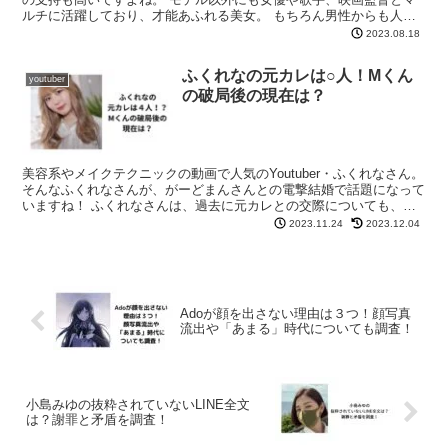
ルチに活躍しており、才能あふれる美女。 もちろん男性からも人気
が高いので、過去に噂になったお相手も気になりますよね。...
2023.08.18
ふくれなの元カレは○人！Mくん
youtuber
の破局後の現在は？
美容系やメイクテクニックの動画で人気のYoutuber・ふくれなさん。
そんなふくれなさんが、がーどまんさんとの電撃結婚で話題になって
いますね！ ふくれなさんは、過去に元カレとの交際についても、注
目を集めていました。 今回は、ふくれなさんの...
2023.11.24
2023.12.04
Adoが顔を出さない理由は３つ！顔写真
流出や「あまる」時代についても調査！
小島みゆの抜粋されていないLINE全文
は？謝罪と矛盾を調査！