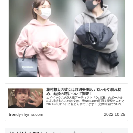
花村想太の彼女は渡辺美優紀：匂わせや馴れ初
め、結婚の噂について調査！
エイベックスの5人組アーティスト「Da-iCE」のボーカル
の花村想太さんの彼女は、元NMB48の渡辺美優紀さんだと
2021年5月15日に報じられています！ 交際報道について
は、2人とも認め「温かく見守ってください」と渡辺美優
紀さんも自身のT...
trendy-rhyme.com
2022.10.25