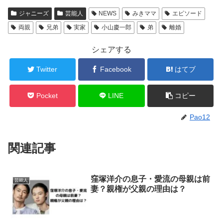
ジャニーズ
芸能人
NEWS
みきママ
エピソード
両親
兄弟
実家
小山慶一郎
弟
離婚
シェアする
Twitter
Facebook
はてブ
Pocket
LINE
コピー
Pao12
関連記事
窪塚洋介の息子・愛流の母親は前
芸能人
妻？親権が父親の理由は？