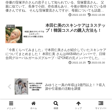
俳優の窪塚洋介さんの息子として知られている、窪塚愛流さん。 父
親に似ていて、長身で小顔、存在感もあり、今後が期待されている俳
優さんですね。 そんな窪塚愛流さんですが、母親についても話題に
なっているようなんです。 今回は、窪塚洋介さんの息子・...
2022.10.03
2022.10.06
本田仁美のスキンケアは３ステッ
芸能人
プ！韓国コスメの購入方法も！
「今夜くらべてみました」で本田仁美さんが紹介していたスキンケア
についてまとめました！ 本田仁美 さんはAKB48のメンバーで、日韓
合同グローバルガールズグループ・IZ*ONEの元メンバーでした。 韓
国に滞在していた時に、美容にハマって美肌を...
2022.10.25
2023.03.30
みゆうと一真の年収は1億円以上！？収入
源や引退後の活動を調査
池坊保子のスキャンダルの相手は家庭教
メニュー
ホーム
検索
トップ
サイドバー
師！離婚しなかった理由は！？