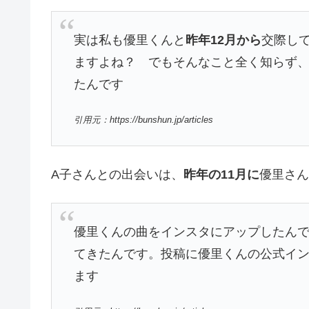
実は私も優里くんと
昨年12月から
交際し
ますよね？ でもそんなこと全く知らず、
たんです
引用元：https://bunshun.jp/articles
A子さんとの出会いは、
昨年の11月に
優里さん
優里くんの曲をインスタにアップしたんで
てきたんです。投稿に優里くんの公式イ
ます