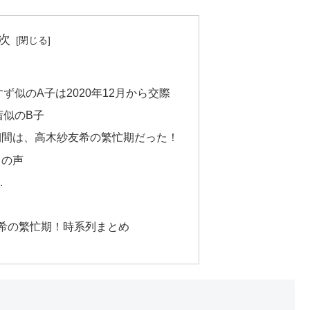
次
ず似のA子は2020年12月から交際
茜似のB子
期間は、高木紗友希の繁忙期だった！
りの声
…
希の繁忙期！時系列まとめ