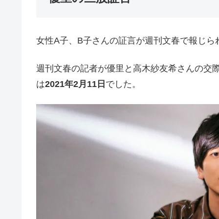
女性A子、B子さんの証言が週刊文春で報じら
週刊文春の記者が優里と高木紗友希さんの交
は
2021年2月11日
でした。