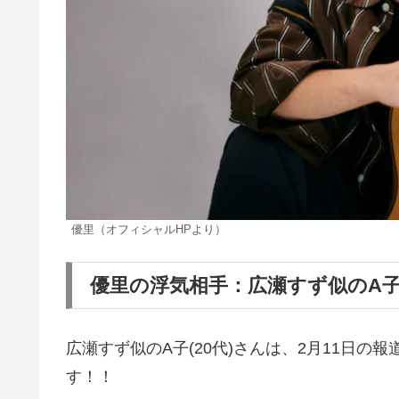
優里（オフィシャルHPより）
優里の浮気相手：広瀬すず似のA子は
広瀬すず似のA子(20代)さんは、2月11日
す！！