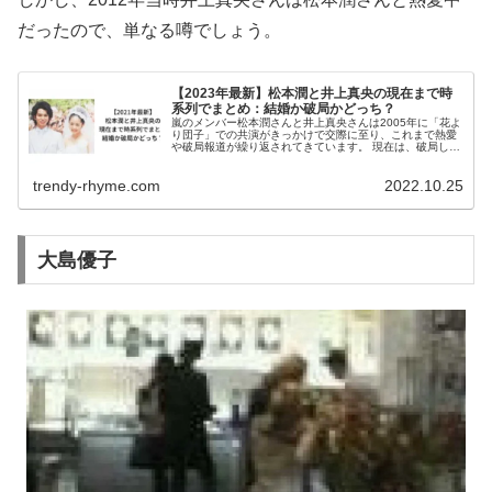
だったので、単なる噂でしょう。
【2023年最新】松本潤と井上真央の現在まで時
系列でまとめ：結婚か破局かどっち？
嵐のメンバー松本潤さんと井上真央さんは2005年に「花よ
り団子」での共演がきっかけで交際に至り、これまで熱愛
や破局報道が繰り返されてきています。 現在は、破局して
いるのでしょうか？それとも結婚間近なのでしょうか？ 交
際開始からの経緯をまとめ...
trendy-rhyme.com
2022.10.25
大島優子