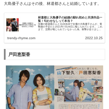
大島優子さんはその後、林遣都さんと結婚しています。
林遣都と大島優子の結婚の馴れ初めと共演作品一
覧！匂わせなしって本当？
俳優の林遣都さんと元AKB48で女優の大島優子さんが、電
撃婚の予定だと2021年7月29日に報じられています。 これ
まで、交際が報じられていなかった為、衝撃が走りまし
た！ ここでは、2人の馴れ初めや共演作品、本当に匂わせ
が無かったかを調査し...
trendy-rhyme.com
2022.10.25
戸田恵梨香