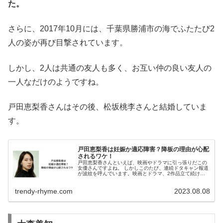
た。
さらに、2017年10月には、千葉県勝浦市の海でふたたび2
人の姿が再び目撃されています。
しかし、2人は共通の友人も多く、お互い仲の良い友人の
一人なだけのようですね。
戸田恵梨香さんはその後、松坂桃李さんと結婚していま
す。
戸田恵梨香は妊娠か適応障害？降板の理由が心配
されるワケ！
戸田恵梨香さんといえば、映画やドラマに引っ張りだこの
女優さんですよね。 しかしこのたび、連続ドタキャン報道
が波紋を呼んでいます。映画とドラマ、2作品立て続けに
降板しているとか・・・降板理由はいったい何なのでしょ
うか？ 今回は、戸田恵梨香さん...
trendy-rhyme.com
2023.08.08