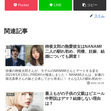
Pocket
LINE
コピー
ライム
関連記事
栁俊太郎の熱愛彼女はNANAMI!
芸能人
二人の馴れ初め、同棲、妊娠、結
婚についても調査！
俳優の栁俊太郎さんが、モデルのNANAMIさんとデートする姿を
2021年5月13日にFRIDAYが報道しました！ NANAMIさんは、女優の
堀北真希さんの妹と公表してから有名に！ そんな2人の馴れ初めや同
棲、妊娠、結婚の噂について調べました...
2022.10.25
最上もがの子供の父親はピエール
芸能人
中野説はデマ？結婚しない理由
は？