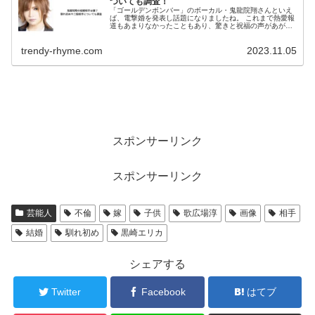
ついても調査！
「ゴールデンボンバー」のボーカル・鬼龍院翔さんといえ
ば、電撃婚を発表し話題になりましたね。 これまで熱愛報
道もあまりなかったこともあり、驚きと祝福の声があがっ
ていました。 しかし、結婚発表のわずか4日後に、二股交
際が報道され、批判を集めるこ...
trendy-rhyme.com
2023.11.05
スポンサーリンク
スポンサーリンク
芸能人
不倫
嫁
子供
歌広場淳
画像
相手
結婚
馴れ初め
黒崎エリカ
シェアする
Twitter
Facebook
はてブ