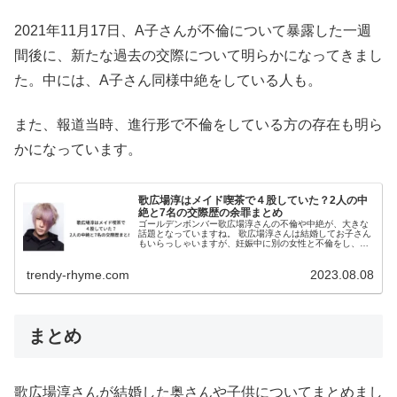
2021年11月17日、A子さんが不倫について暴露した一週
間後に、新たな過去の交際について明らかになってきまし
た。中には、A子さん同様中絶をしている人も。
また、報道当時、進行形で不倫をしている方の存在も明ら
かになっています。
歌広場淳はメイド喫茶で４股していた？2人の中
絶と7名の交際歴の余罪まとめ
ゴールデンボンバー歌広場淳さんの不倫や中絶が、大きな
話題となっていますね。 歌広場淳さんは結婚してお子さん
もいらっしゃいますが、妊娠中に別の女性と不倫をし、お
相手を妊娠させたという衝撃的なニュースでした。 さら
に、過去に複数の女性と同時に交...
trendy-rhyme.com
2023.08.08
まとめ
歌広場淳さんが結婚した奥さんや子供についてまとめまし