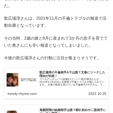
た。
歌広場淳さんは、2021年11月の不倫トラブルの報道で活
動自粛となっています。
その当時、2歳の娘と8月に産まれて3か月の息子を育てて
いた奥さんにも辛い報道となってしまいました。
今後の歌広場淳さんの行動に注目が集まりそうです。
歌広場淳の不倫相手A子は誰？文春にリークした
理由が壮絶！
ゴールデンボンバー(金爆)のメンバー歌広場淳さんが、
2021年11月10日に文春砲で不倫トラブルが報じられてい
ます。 文春の取材も受けている不倫相手のA子さん。リー
クして理由は何だったのでしょうか？ 歌広場淳の不倫相手
A子は誰？ 歌広場淳の...
trendy-rhyme.com
2022.10.25
鬼龍院翔の結婚相手は誰？馴れ初めや二股相手に