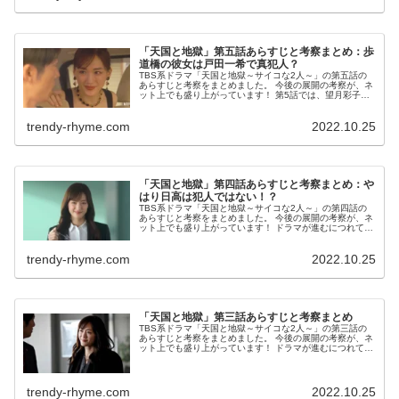
「天国と地獄」第五話あらすじと考察まとめ：歩
道橋の彼女は戸田一希で真犯人？
TBS系ドラマ「天国と地獄～サイコな2人～」の第五話の
あらすじと考察をまとめました。 今後の展開の考察が、ネ
ット上でも盛り上がっています！ 第5話では、望月彩子
が、真犯人は「日高ではなく歩道橋の彼女」だと突き止め
るところまで、進みました！ ...
trendy-rhyme.com
2022.10.25
「天国と地獄」第四話あらすじと考察まとめ：や
はり日高は犯人ではない！？
TBS系ドラマ「天国と地獄～サイコな2人～」の第四話の
あらすじと考察をまとめました。 今後の展開の考察が、ネ
ット上でも盛り上がっています！ ドラマが進むにつれて、
あらすじやネット上の考察もまとめて追加していきます。
※ドラマのネタバレを含み...
trendy-rhyme.com
2022.10.25
「天国と地獄」第三話あらすじと考察まとめ
TBS系ドラマ「天国と地獄～サイコな2人～」の第三話の
あらすじと考察をまとめました。 今後の展開の考察が、ネ
ット上でも盛り上がっています！ ドラマが進むにつれて、
あらすじや考察も追加していきます。 「天国と地獄」第三
話のあらすじ 連続殺人の...
trendy-rhyme.com
2022.10.25