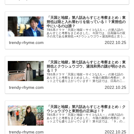
「天国と地獄」第八話あらすじと考察まとめ：東
朔也は陸と入れ替わりを狙っている！？東朔也の
中にいるのは誰？
TBS系ドラマ「天国と地獄～サイコな2人～」の第八話の
あらすじと考察をまとめました。 今回では、日高陽斗の双
子の兄である東朔也＝∅クウシュウゴウ＝湯浅和也と言う事
が確定しました！ 今後の展開の考察が、まだまだネット上
trendy-rhyme.com
2022.10.25
でも盛り上がっています！...
「天国と地獄」第七話あらすじと考察まとめ：東
朔也とクウシュウゴウ、湯浅和男の謎が明かされ
る！？
TBS系ドラマ「天国と地獄～サイコな2人～」の第七話の
あらすじと考察をまとめました。 今後の展開の考察が、ネ
ット上でも盛り上がっています！ 第七話では、日高の二卵
性双生児の兄の名が「東朔也」。また東朔也が「闇の清掃
trendy-rhyme.com
2022.10.25
人」の作者であり、「歩道橋...
「天国と地獄」第六話あらすじと考察まとめ：ク
ウシュウゴウと東朔也の正体は！？
TBS系ドラマ「天国と地獄～サイコな2人～」の第六話の
あらすじと考察をまとめました。 今後の展開の考察が、ネ
ット上でも盛り上がっています！ 第６話では、「９」の殺
人がついに起こり、クウシュウゴウが事件を裏で操ってい
る事、日高が「東朔也」とい...
trendy-rhyme.com
2022.10.25