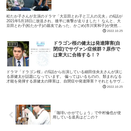
松たか子さんが主演のドラマ「大豆田とわ子と三人の元夫」の6話が
2021年5月18日に放送され、後半に衝撃が走りました！ なんと、大
豆田とわ子(松たか子)の親友であった、かごめ(市川実和子)が突然の
死。 しかも、死に際を全く映されず、元夫の田...
2022.10.25
ドラゴン桜の健太は発達障害(自
ドラマ
閉症)でサヴァン症候群？原作で
は東大に合格する！？
ドラマ「ドラゴン桜」の5話から出演している細田佳央太さんが演じ
る原健太が話題になっています。 偏ってはいるものの、類まれなる
才能を発揮する原健太の障害は、自閉症や発達障害？それともサヴァ
ン症候群なのでしょうか？ また、原健太は原作で東大に合...
2022.10.25
「珈琲いかがでしょう」で中村倫也が使
用している道具はどこの？