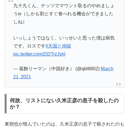
九十九くん、ナッツでマウント取るのやめましょ
うw（しかも割とすぐ食べれる機会ができました
しね）
いっしょうではなく、いっせいと思った僕は病気
です。ロスです
#天国と地獄
pic.twitter.com/ZiDTrzJshI
— 葛飾リーマン（中国好き） (@qbl8802)
March
21, 2021
何故、リストにない久米正彦の息子を殺したの
か？
東朔也が恨んでいたのは、久米正彦の息子で殺されたのも