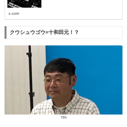
x.com
クウシュウゴウ=十和田元！？
TBS