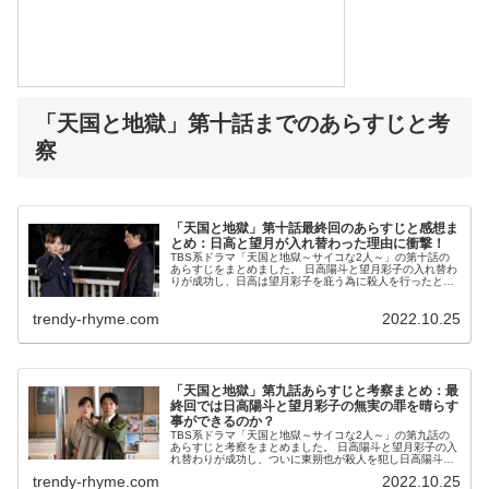
「天国と地獄」第十話までのあらすじと考
察
「天国と地獄」第十話最終回のあらすじと感想ま
とめ：日高と望月が入れ替わった理由に衝撃！
TBS系ドラマ「天国と地獄～サイコな2人～」の第十話の
あらすじをまとめました。 日高陽斗と望月彩子の入れ替わ
りが成功し、日高は望月彩子を庇う為に殺人を行ったと全
ての罪を被る事を決意！ 望月彩子は日高を冤罪から救う事
ができるのでしょうか？ 感...
trendy-rhyme.com
2022.10.25
「天国と地獄」第九話あらすじと考察まとめ：最
終回では日高陽斗と望月彩子の無実の罪を晴らす
事ができるのか？
TBS系ドラマ「天国と地獄～サイコな2人～」の第九話の
あらすじと考察をまとめました。 日高陽斗と望月彩子の入
れ替わりが成功し、ついに東朔也が殺人を犯し日高陽斗が
それを手伝う事になった経緯が話されました。 しかし、日
trendy-rhyme.com
2022.10.25
高陽斗と望月彩子は逮捕！次...