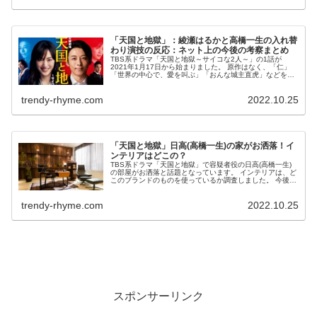
「天国と地獄」：綾瀬はるかと高橋一生の入れ替
わり演技の反応：ネット上の今後の考察まとめ
TBS系ドラマ「天国と地獄～サイコな2人～」の1話が
2021年1月17日から始まりました。 原作はなく、「仁」
「世界の中心で、愛を叫ぶ」「おんな城主直虎」などを手
掛けてきた森下佳子によるオリジナル脚本となります。 今
後の展開の考察や、綾瀬は...
trendy-rhyme.com
2022.10.25
「天国と地獄」日高(高橋一生)の家がお洒落！イ
ンテリアはどこの？
TBS系ドラマ「天国と地獄」で容疑者役の日高(高橋一生)
の部屋がお洒落と話題となっています。 インテリアは、ど
このブランドのものを使っているか調査しました。 今後も
ドラマが進むにつれて明らかになるインテリアを追加して
いきます！ 「天国と地獄...
trendy-rhyme.com
2022.10.25
スポンサーリンク