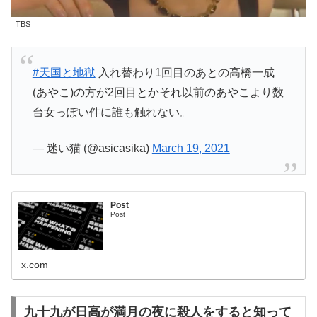
TBS
#天国と地獄
入れ替わり1回目のあとの高橋一成
(あやこ)の方が2回目とかそれ以前のあやこより数
台女っぽい件に誰も触れない。
— 迷い猫 (@asicasika)
March 19, 2021
Post
Post
x.com
九十九が日高が満月の夜に殺人をすると知って