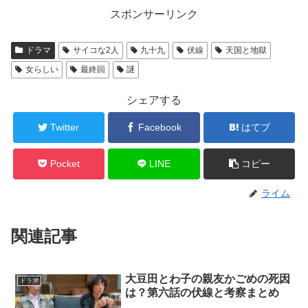
スポンサーリンク
ドラマ
サイコな2人
九十九
伏線
天国と地獄
女らしい
最終回
謎
シェアする
Twitter
Facebook
はてブ
Pocket
LINE
コピー
ライム
関連記事
大豆田とわ子の親友かごめの死因
ドラマ
は？第六話の伏線と考察まとめ