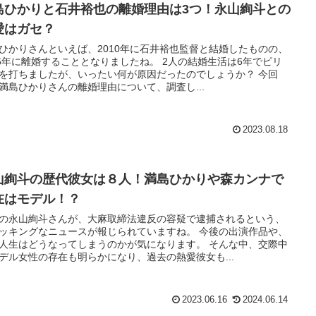
島ひかりと石井裕也の離婚理由は3つ！永山絢斗との
愛はガセ？
ひかりさんといえば、2010年に石井裕也監督と結婚したものの、
16年に離婚することとなりましたね。 2人の結婚生活は6年でピリ
を打ちましたが、いったい何が原因だったのでしょうか？ 今回
満島ひかりさんの離婚理由について、調査し...
2023.08.18
山絢斗の歴代彼女は８人！満島ひかりや森カンナで
在はモデル！？
の永山絢斗さんが、大麻取締法違反の容疑で逮捕されるという、
ッキングなニュースが報じられていますね。 今後の出演作品や、
人生はどうなってしまうのかが気になります。 そんな中、交際中
デル女性の存在も明らかになり、過去の熱愛彼女も...
2023.06.16
2024.06.14