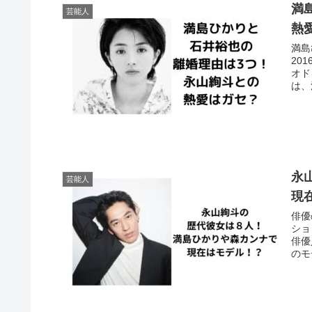
満
芸能人
熱
満島
20
オド
は、
永
芸能人
現
俳優
ショ
俳優
のモ