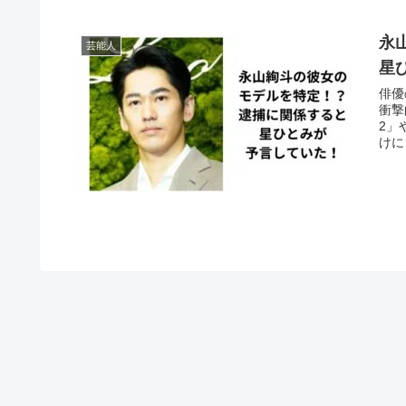
永
芸能人
星
俳優
衝撃
2」
けに