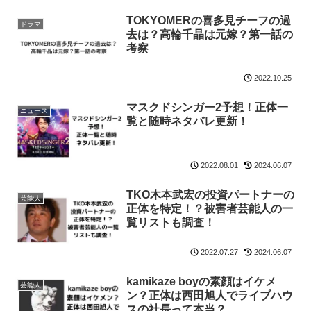
TOKYOMERの喜多見チーフの過
ドラマ
去は？高輪千晶は元嫁？第一話の
考察
2022.10.25
マスクドシンガー2予想！正体一
ニュース
覧と随時ネタバレ更新！
2022.08.01
2024.06.07
TKO木本武宏の投資パートナーの
芸能人
正体を特定！？被害者芸能人の一
覧リストも調査！
2022.07.27
2024.06.07
kamikaze boyの素顔はイケメ
芸能人
ン？正体は西田旭人でライブハウ
スの社長って本当？