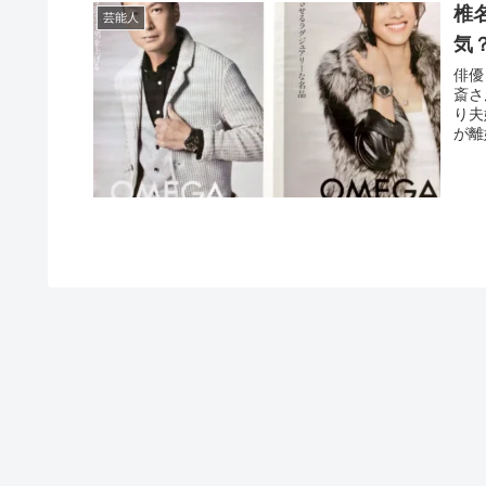
椎
芸能人
気
俳優
斎さ
り夫
が離