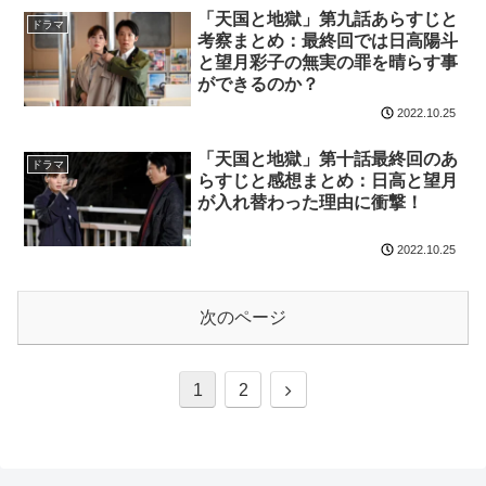
「天国と地獄」第九話あらすじと
ドラマ
考察まとめ：最終回では日高陽斗
と望月彩子の無実の罪を晴らす事
ができるのか？
2022.10.25
「天国と地獄」第十話最終回のあ
ドラマ
らすじと感想まとめ：日高と望月
が入れ替わった理由に衝撃！
2022.10.25
次のページ
次
1
2
へ