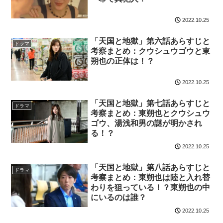
2022.10.25
「天国と地獄」第六話あらすじと
ドラマ
考察まとめ：クウシュウゴウと東
朔也の正体は！？
2022.10.25
「天国と地獄」第七話あらすじと
ドラマ
考察まとめ：東朔也とクウシュウ
ゴウ、湯浅和男の謎が明かされ
る！？
2022.10.25
「天国と地獄」第八話あらすじと
ドラマ
考察まとめ：東朔也は陸と入れ替
わりを狙っている！？東朔也の中
にいるのは誰？
2022.10.25