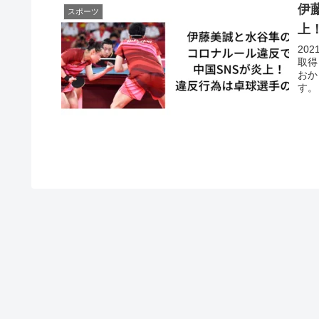
伊
スポーツ
上
20
取得
おか
す。