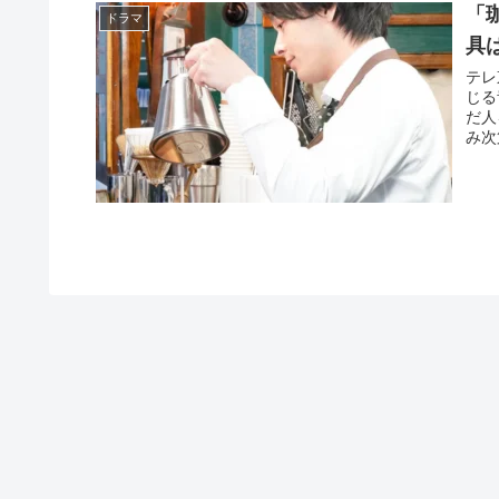
「
ドラマ
具
テレ
じる
だ人
み次