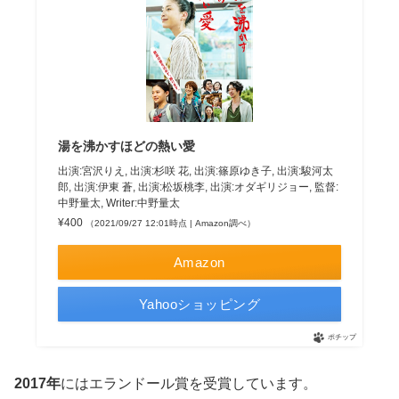
湯を沸かすほどの熱い愛
出演:宮沢りえ, 出演:杉咲 花, 出演:篠原ゆき子, 出演:駿河太
郎, 出演:伊東 蒼, 出演:松坂桃李, 出演:オダギリジョー, 監督:
中野量太, Writer:中野量太
¥400
（2021/09/27 12:01時点 | Amazon調べ）
Amazon
Yahooショッピング
ポチップ
2017年
にはエランドール賞を受賞しています。