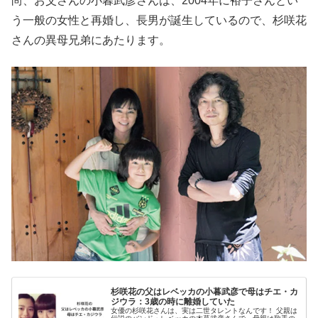
尚、お父さんの小暮武彦さんは、2004年に裕子さんとい
う一般の女性と再婚し、長男が誕生しているので、杉咲花
さんの異母兄弟にあたります。
杉咲花の父はレベッカの小暮武彦で母はチエ・カ
ジウラ：3歳の時に離婚していた
女優の杉咲花さんは、実は二世タレントなんです！ 父親は