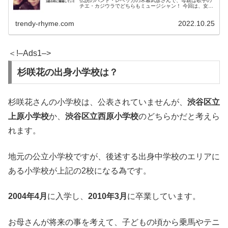
伝説のバンド・レベッカの木暮武彦さんで、母親は歌手の
チエ・カジウラでどちらもミュージシャン！ 今回は、女優
の杉咲花さんの両親について調べました！ 杉咲花の父はレ
ベッカの木暮武彦 木暮武彦...
trendy-rhyme.com
2022.10.25
＜!–Ads1–>
杉咲花の出身小学校は？
杉咲花さんの小学校は、公表されていませんが、
渋谷区立
上原小学校
か、
渋谷区立西原小学校
のどちらかだと考えら
れます。
地元の公立小学校ですが、後述する出身中学校のエリアに
ある小学校が上記の2校になる為です。
2004年4月
に入学し、
2010年3月
に卒業しています。
お母さんが将来の事を考えて、子どもの頃から乗馬やテニ