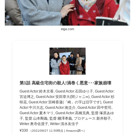
eiga.com
第1話 高級住宅街の殺人!渦巻く悪意･･･家族崩壊
Guest Actor:鈴木京香, Guest Actor:石田ゆり子, Guest Actor:
宮迫博之, Guest Actor:安田章大(関ジャニ∞), Guest Actor:杉
咲花, Guest Actor:宮崎香蓮(「崎」の字は旧字です), Guest
Actor:中川大志, Guest Actor:南圭介, Guest Actor:田中哲司,
Guest Actor:夏木マリ, Guest Actor:高橋克典, 監督:塚原あゆ
子, 監督:山本剛義, 監督:棚澤孝義, プロデュース:新井順子,
Writer:奥寺佐渡子, Writer:清水友佳子
¥330
（2021/09/27 11:50時点 | Amazon調べ）