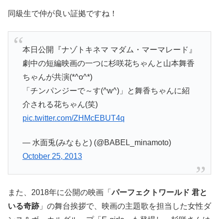
同級生で仲が良い証拠ですね！
本日公開『ナゾトキネマ マダム・マーマレード』
劇中の短編映画の一つに杉咲花ちゃんと山本舞香
ちゃんが共演(*^o^*)
「チンパンジーで～す(^w^)」と舞香ちゃんに紹
介される花ちゃん(笑)
pic.twitter.com/ZHMcEBUT4q
— 水面兎(みなもと) (@BABEL_minamoto)
October 25, 2013
また、2018年に公開の映画「
パーフェクトワールド 君と
いる奇跡
」の舞台挨拶で、映画の主題歌を担当した女性ダ