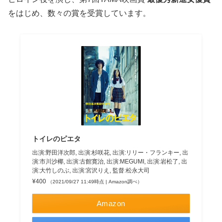
をはじめ、数々の賞を受賞しています。
トイレのピエタ
出演:野田洋次郎, 出演:杉咲花, 出演:リリー・フランキー, 出
演:市川沙椰, 出演:古館寛治, 出演:MEGUMI, 出演:岩松了, 出
演:大竹しのぶ, 出演:宮沢りえ, 監督:松永大司
¥400
（2021/09/27 11:49時点 | Amazon調べ）
Amazon