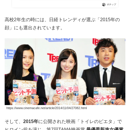
ポチップ
高校2年生の時には、日経トレンディが選ぶ「2015年の
顔」にも選出されています。
https://www.cinemacafe.net/article/2014/11/04/27082.html
そして、
2015年
に公開された映画「トイレのピエタ」で
ヒロイン役を演じ、第7回TAMA映画賞
最優秀新進女優賞