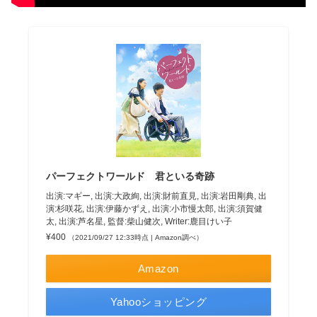
パーフェクトワールド 君といる奇跡
出演:マギー, 出演:大政絢, 出演:財前直見, 出演:岩田剛典, 出
演:杉咲花, 出演:伊藤かずえ, 出演:小市慢太郎, 出演:須賀健
太, 出演:芦名星, 監督:柴山健次, Writer:鹿目けい子
¥400
（2021/09/27 12:33時点 | Amazon調べ）
Amazon
Yahooショッピング