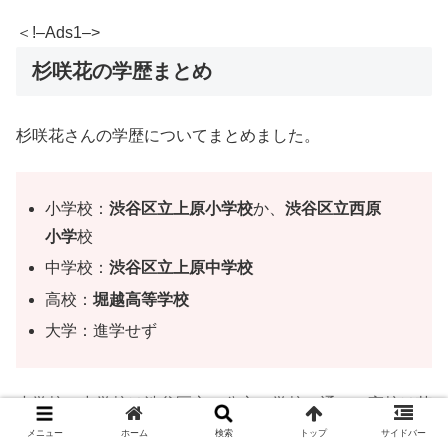
＜!–Ads1–>
杉咲花の学歴まとめ
杉咲花さんの学歴についてまとめました。
小学校：
渋谷区立上原小学校
か、
渋谷区立西原
小学
校
中学校：
渋谷区立上原中学校
高校：
堀越高等学校
大学：進学せず
小学校、中学校は渋谷区立の公立の学校に通い、高校は芸
能活動に集中する為堀越高等学校に進学していました。
メニュー
ホーム
検索
トップ
サイドバー