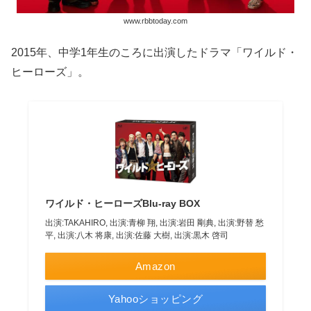
www.rbbtoday.com
2015年、中学1年生のころに出演したドラマ「ワイルド・
ヒーローズ」。
ワイルド・ヒーローズBlu-ray BOX
出演:TAKAHIRO, 出演:青柳 翔, 出演:岩田 剛典, 出演:野替 愁
平, 出演:八木 将康, 出演:佐藤 大樹, 出演:黒木 啓司
Amazon
Yahooショッピング