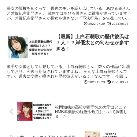
長女の親権をめぐって、骨肉の争いを繰り広げている、あびる優さん
と才賀紀左衛門さん。 裁判ではあびる優さんに親権が渡っています
が、才賀紀左衛門さんが長女を渡さない「不法行為」を告発していま
す。 そんな中、今度はあびる優さんのネグレクトとも捉え...
2022.07.29
2024.06.07
【最新】上白石萌歌の歴代彼氏は
芸能人
７人！？岸優太との匂わせが多す
ぎる！
歌手や女優として活動している、上白石萌歌さん。数々の作品に出演
しており、今後も期待されていますよね。 そんな上白石萌歌さんで
すが、過去に交際が噂された歴代彼氏がいるようなんです！ 今回
は、上白石萌歌さんの歴代彼氏について、調査しました！ぜひ...
2023.12.23
2025.03.21
松岡知穂の高校や留学先の大学はどこ？
NMB卒業後の経歴や現在について調査し
ました！