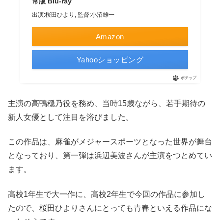
常版 Blu-ray
出演:桜田ひより, 監督:小沼雄一
Amazon
Yahooショッピング
ポチップ
主演の高鴨穏乃役を務め、当時15歳ながら、若手期待の
新人女優として注目を浴びました。
この作品は、麻雀がメジャースポーツとなった世界が舞台
となっており、第一弾は浜辺美波さんが主演をつとめてい
ます。
高校1年生で大一作に、高校2年生で今回の作品に参加し
たので、桜田ひよりさんにとっても青春といえる作品にな