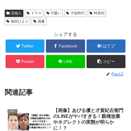
芸能人
ドラマ
可愛い
子役時代
時系列
桜田ひより
画像
シェアする
Twitter
Facebook
はてブ
Pocket
LINE
コピー
Pao12
関連記事
【画像】あびる優と才賀紀左衛門
芸能人
のLINEがヤバすぎる！親権放棄
やネグレクトの実態が明らか
に！？