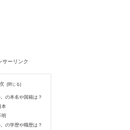
ンサーリンク
次
ル。の本名や国籍は？
日本
不明
ル。の学歴や職歴は？