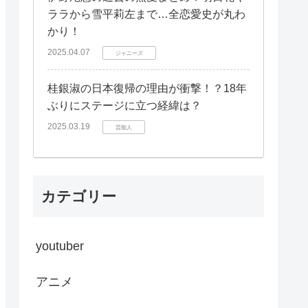
ララから雪平莉左まで…全恋愛史が丸わ
かり！
2025.04.07
ジャニーズ
桂銀淑の日本復帰の理由が衝撃！？18年
ぶりにステージに立つ経緯は？
2025.03.19
芸能人
カテゴリー
youtuber
アニメ