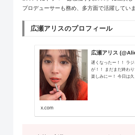
プロデューサーも務め、多方面で活躍してい
広瀬アリスのプロフィール
広瀬アリス (@Alice
遅くなったー！！ ラジ
が！！ まだまだ終わり
楽しみにー！ 今日は
x.com