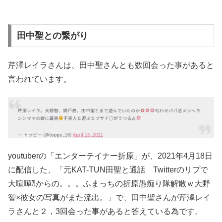
田中聖との繋がり
芹澤レイラさんは、田中聖さんとも数回会った事があると
言われています。
youtuberの「エンターテイナー折原」が、2021年4月18日
に配信した、「元KAT-TUN田聖と通話 Twitterのリプで
大喧嘩⁈からの。。。ふまっちの折原愚痴り隊解散ｗ大野
智×彼女の写真がまた流出。」で、田中聖さんが芹澤レイ
ラさんと２，3回会った事があると答えている為です。