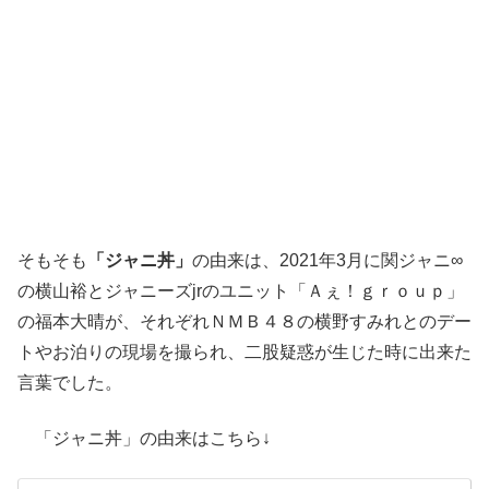
そもそも
「ジャニ丼」
の由来は、2021年3月に関ジャニ∞
の横山裕とジャニーズjrのユニット「Ａぇ！ｇｒｏｕｐ」
の福本大晴が、それぞれＮＭＢ４８の横野すみれとのデー
トやお泊りの現場を撮られ、二股疑惑が生じた時に出来た
言葉でした。
「ジャニ丼」の由来はこちら↓