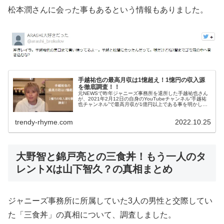
松本潤さんに会った事もあるという情報もありました。
手越祐也の最高月収は1憶超え！1憶円の収入源
を徹底調査！！
元NEWSで昨年ジャニーズ事務所を退所した手越祐也さん
が、2021年2月12日の自身のYouTubeチャンネル”手越祐
也チャンネル”で最高月収が1億円以上である事を明かしま
した。 そのタイトルは「ついに手越が最高月収を答えまし
た【男性限定質...
trendy-rhyme.com
2022.10.25
大野智と錦戸亮との三食丼！もう一人のタ
レントXは山下智久？の真相まとめ
ジャニーズ事務所に所属していた3人の男性と交際してい
た「三食丼」の真相について、調査しました。