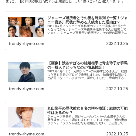
また、後日続報があれば追記していきたいと思います。
ジャニーズ退所者とその後を時系列で一覧！ジャ
ニー喜多川死後に辞める人続出した理由は？
2019年7月にジャニーズ事務所のジャニー喜多川社長が亡
くなってから、ジャニーズ事務所を退所する人が続出して
います。 ジャニーズ事務所の退所者と、その後の活動を時
系列でまとめ、辞める理由について考察しました！ ジャニ
ーズ退所者とその後の活動...
trendy-rhyme.com
2022.10.25
【画像】渋谷すばるの結婚相手は青山玲子か群馬
の一般人？どっちなのか徹底検証！
2021年5月8日に、元関ジャニ∞の渋谷すばるさんが、結婚
した事を自身のブログで発表しました。 結婚相手は誰か？
と話題になっていますので、調査しました。 青山玲子さ
ん、若しくは「群馬の一般人」という可能性が囁かれてい
るので、どちらが正しいの...
trendy-rhyme.com
2022.10.25
丸山隆平の歴代彼女９名の噂を検証：結婚の可能
性はあるのか？
ジャニーズ事務所、関ジャニ∞のメンバー丸山隆平さんの
歴代彼女について調査しました！ これまでは、「僕の妻は
ファン」「ファンが望むなら結婚はしない」と公言してき
た丸山隆平さんですが、2020年頃の取材で、「自分の家族
が欲しい」とコメントしてい...
trendy-rhyme.com
2022.10.25