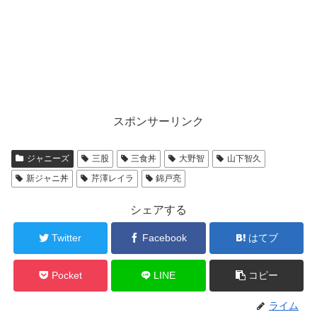
スポンサーリンク
ジャニーズ
三股
三食丼
大野智
山下智久
新ジャニ丼
芹澤レイラ
錦戸亮
シェアする
Twitter
Facebook
はてブ
Pocket
LINE
コピー
ライム