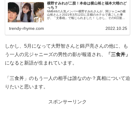
横野すみれが二股！本命は横山裕と福本大晴のど
っち？
NMB48の人気メンバー横野すみれさんが、関ジャニ∞の横
山裕さんと2021年3月12日に京都のホテルで過ごした事
が、「文春砲」で報じられました！ しかし、その6日後の3
月18日に、地元の大阪でジャニーズJr.のユニット「A
ぇ!group」の...
trendy-rhyme.com
2022.10.25
しかし、5月になって大野智さんと錦戸亮さんの他に、も
う一人の元ジャニーズの男性の影が報道され、
「三食丼」
になると新語が生まれています。
「三食丼」のもう一人の相手は誰なのか？真相について迫
りたいと思います。
スポンサーリンク