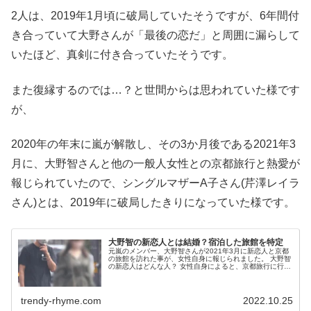
2人は、2019年1月頃に破局していたそうですが、6年間付
き合っていて大野さんが「最後の恋だ」と周囲に漏らして
いたほど、真剣に付き合っていたそうです。
また復縁するのでは…？と世間からは思われていた様です
が、
2020年の年末に嵐が解散し、その3か月後である2021年3
月に、大野智さんと他の一般人女性との京都旅行と熱愛が
報じられていたので、シングルマザーA子さん(芹澤レイラ
さん)とは、2019年に破局したきりになっていた様です。
大野智の新恋人とは結婚？宿泊した旅館を特定
元嵐のメンバー、大野智さんが2021年3月に新恋人と京都
の旅館を訪れた事が、女性自身に報じられました。 大野智
の新恋人はどんな人？ 女性自身によると、京都旅行に行っ
た女性は、 30歳前後一般人おっとりした雰囲気アナウンサ
ーのような落ち着いた...
trendy-rhyme.com
2022.10.25