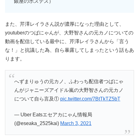
銀座のホステス）
また、芹澤レイラさん説が濃厚になった理由として、
youtuberのつばにゃんが、大野智さんの元カノについての
動画を配信している最中に、芹澤レイラさんから「言う
な！」と抗議した為、自ら暴露してしまったという話もあ
ります。
へずまりゅうの元カノ、ふわっち配信者つばにゃ
んがジャニーズアイドル嵐の大野智さんの元カノ
について自ら言及①
pic.twitter.com/7BtTkTZ5bT
— Uber Eatsエセアカにゃん情報局
(@eseaka_2525kai)
March 3, 2021