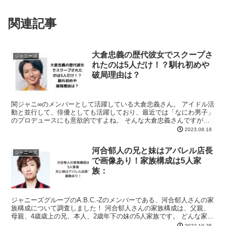
関連記事
大倉忠義の歴代彼女でスクープさ
ジャニーズ
れたのは5人だけ！？馴れ初めや
破局理由は？
関ジャニ∞のメンバーとして活躍している大倉忠義さん。 アイドル活
動と並行して、俳優としても活躍しており、最近では「なにわ男子」
のプロデュースにも意欲的ですよね。 そんな大倉忠義さんですが、
当然女性にモテモテだと思うので、歴代彼女が気になって...
2023.08.18
河合郁人の兄と妹はアパレル店長
ジャニーズ
で画像あり！家族構成は5人家
族：
ジャニーズグループのA.B.C.-Zのメンバーである、河合郁人さんの家
族構成について調査しました！ 河合郁人さんの家族構成は、父親、
母親、4歳歳上の兄、本人、2歳年下の妹の5人家族です。 どんな家庭
で育ったのでしょうか？ 河合郁人の家族構成...
2022.10.25