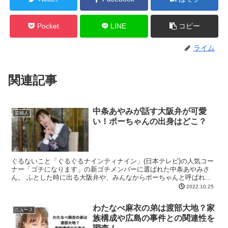
Pocket
LINE
コピー
ライム
関連記事
中条あやみが話す大阪弁が可愛
芸能人
い！ポーちゃんの出身はどこ？
ぐるないこと「ぐるぐるナインティナイン」(日本テレビ)の人気コー
ナー「ゴチになります」の新ゴチメンバーに選ばれた中条あやみさ
ん。 ふとした時に出る大阪弁や、みんなからポーちゃんと呼ばれて
いるのが可愛いですよね！？ そこで、中条あやみの出身地...
2022.10.25
わたなべ麻衣の弟は渡部大地？家
ニュース
族構成や広島の事件との関連性を