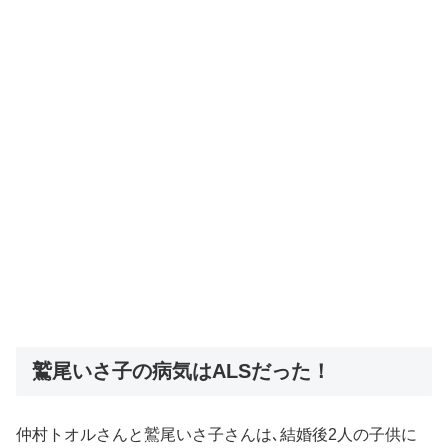
鷲尾いさ子の病気はALSだった！
仲村トオルさんと鷲尾いさ子さんは､結婚後2人の子供に