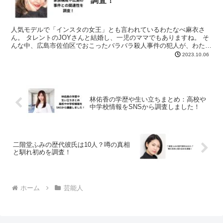
調査！
人気モデルで「インスタの女王」とも言われているわたなべ麻衣さ
ん。 タレントのJOYさんと結婚し、一児のママでもありますね。 そ
んな中、広島市佐伯区でおこったバラバラ殺人事件の犯人が、わたな
べ麻衣さんの弟では？と言われているようです。 今回は...
2023.10.06
林佑香の学歴や生い立ちまとめ：高校や
中学校情報をSNSから調査しました！
二階堂ふみの歴代彼氏は10人？噂の真相
と馴れ初めを調査！
ホーム
芸能人