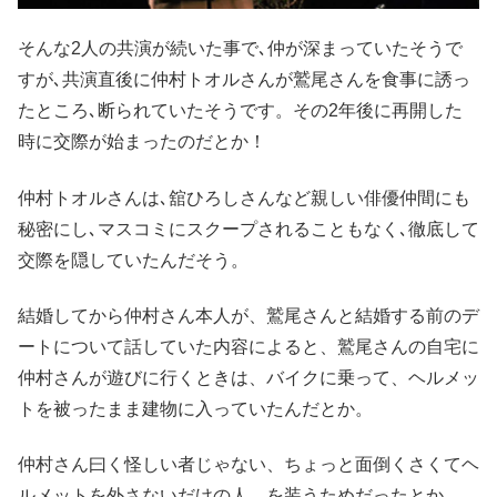
そんな2人の共演が続いた事で､仲が深まっていたそうで
すが､共演直後に仲村トオルさんが鷲尾さんを食事に誘っ
たところ､断られていたそうです。その2年後に再開した
時に交際が始まったのだとか！
仲村トオルさんは､舘ひろしさんなど親しい俳優仲間にも
秘密にし､マスコミにスクープされることもなく､徹底して
交際を隠していたんだそう。
結婚してから仲村さん本人が、鷲尾さんと結婚する前のデ
ートについて話していた内容によると、鷲尾さんの自宅に
仲村さんが遊びに行くときは、バイクに乗って、ヘルメッ
トを被ったまま建物に入っていたんだとか。
仲村さん曰く怪しい者じゃない、ちょっと面倒くさくてヘ
ルメットを外さないだけの人、を装うためだったとか。