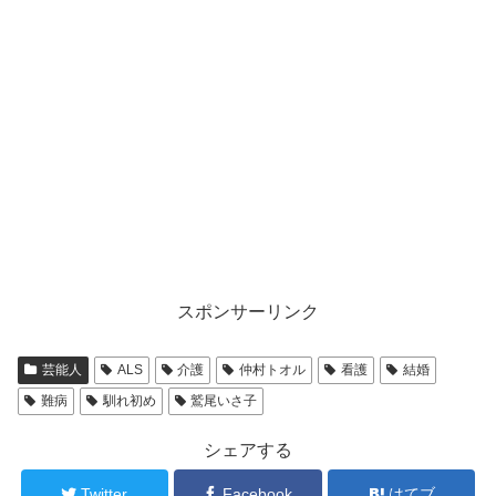
スポンサーリンク
芸能人
ALS
介護
仲村トオル
看護
結婚
難病
馴れ初め
鷲尾いさ子
シェアする
Twitter
Facebook
はてブ