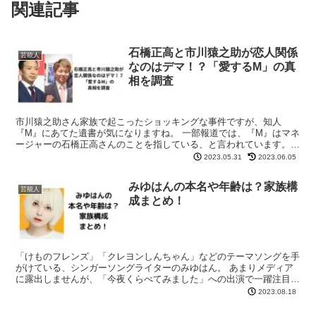
関連記事
石橋正高と市川猿之助が恋人関係
芸能人
なのはデマ！？「愛するM」の真
相を調査
市川猿之助さん家族で起こったショッキングな事件ですが、知人
『M』にあてた遺書が気になりますね。 一部報道では、『M』はマネ
ージャーの石橋正高さんのことを指している、と言われています。
今回は、石橋正高さんと市川猿之助さんの関係について、調査...
2023.05.31
2023.06.05
みゆはんの本名や年齢は？家族構
芸能人
成まとめ！
「けものフレンズ」「クレヨンしんちゃん」などのテーマソングを手
がけている、シンガーソングライターのみゆはん。 あまりメディア
に露出しませんが、「今夜くらべてみました」への出演で一躍注目を
集めましたね！ 自称「コミュ障シンガーソングライター」...
2023.08.18