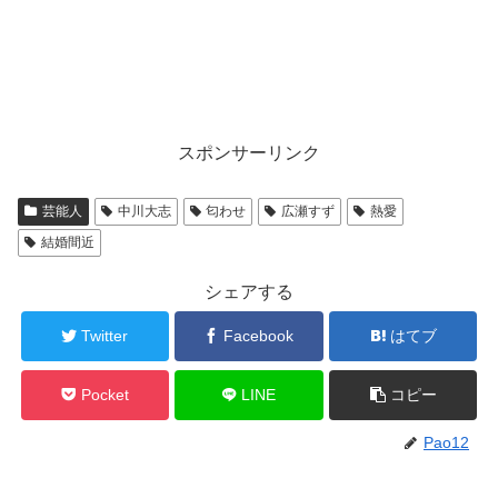
スポンサーリンク
芸能人
中川大志
匂わせ
広瀬すず
熱愛
結婚間近
シェアする
Twitter
Facebook
はてブ
Pocket
LINE
コピー
Pao12