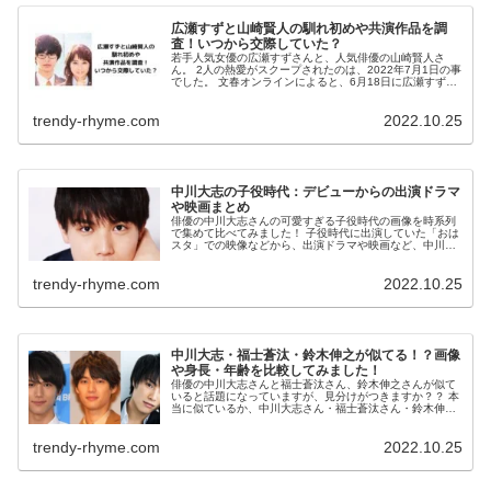
広瀬すずと山崎賢人の馴れ初めや共演作品を調
査！いつから交際していた？
若手人気女優の広瀬すずさんと、人気俳優の山崎賢人さ
ん。 2人の熱愛がスクープされたのは、2022年7月1日の事
でした。 文春オンラインによると、6月18日に広瀬すずさ
んの自宅マンションに山崎賢人さんが宿泊したことが報じ
られています！ 2人の...
trendy-rhyme.com
2022.10.25
中川大志の子役時代：デビューからの出演ドラマ
や映画まとめ
俳優の中川大志さんの可愛すぎる子役時代の画像を時系列
で集めて比べてみました！ 子役時代に出演していた「おは
スタ」での映像などから、出演ドラマや映画など、中川大
志さんの成長を一挙ご紹介します！ 中川大志の子役時代：
デビューからの出演ドラマや映...
trendy-rhyme.com
2022.10.25
中川大志・福士蒼汰・鈴木伸之が似てる！？画像
や身長・年齢を比較してみました！
俳優の中川大志さんと福士蒼汰さん、鈴木伸之さんが似て
いると話題になっていますが、見分けがつきますか？？ 本
当に似ているか、中川大志さん・福士蒼汰さん・鈴木伸之
さんの顔画像、身長、年齢などを比較してみました！ 中川
大志・福士蒼汰・鈴木伸之が似...
trendy-rhyme.com
2022.10.25