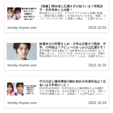
【画像】関水渚と広瀬すずが似ている？芳根京
子・石井杏奈とも比較！
関水渚さんといえば、グラビアアイドルから女優に転身
し、期待の新人女優として注目されていますね。 映画「コ
ンフィデンスマンJP」に登場した際は、「広瀬すずさんに
そっくり！」という声が続出していました。 ほかにも、似
ていると言われている女優さん...
trendy-rhyme.com
2023.10.03
鈴鹿央士の学歴まとめ：大学は立教大で高校、中
学、小学校は？デビューのきっかけは広瀬すず！
若手俳優で注目を集めている鈴鹿央士さんの学歴について
調査しました。 デビューのきっかけとなったのは、高校2
年生の時のスカウトだそうです！ しかも、広瀬すずさんが
発掘した事で有名になりました。 幼少期から現在まで、時
系列でまとめました。 鈴鹿...
trendy-rhyme.com
2022.10.25
中川大志と橋本環奈の馴れ初めや共演作品は？出
会いは８年前だった！
2022年10月24日、中川大志さんと橋本環奈さんの熱愛ス
クープが報道され、大きな話題となっていますね。 売れっ
子同士の熱愛とあって、お似合い！との声もあがっていま
すが、2人の出会いは何だったのでしょうか？ 今回は、中
川大志さんと橋本環奈さ...
trendy-rhyme.com
2022.10.24