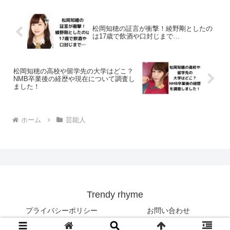
松岡知穂の証言が衝撃！綾野剛としたの
は17歳で飲酒や口封じまで…
松岡知穂の高校や留学先の大学はどこ？
NMB卒業後の経歴や現在について調査し
ました！
ホーム
芸能人
Trendy rhyme
プライバシーポリシー
お問い合わせ
© 2020 Trendy rhyme.