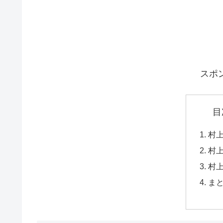
スポ
目
村
村
村
ま