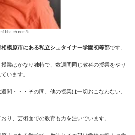
/mf-bbc-ch.com/k
県相模原市にある私立シュタイナー学園初等部
です。
。授業はかなり独特で、数週間同じ教科の授業をやり
れています。
数週間・・・その間、他の授業は一切おこなわない、
ており、芸術面での教育も力を注いでいます。