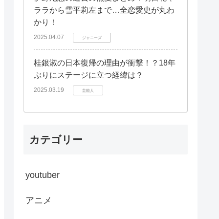
ララから雪平莉左まで…全恋愛史が丸わ
かり！
2025.04.07
ジャニーズ
桂銀淑の日本復帰の理由が衝撃！？18年
ぶりにステージに立つ経緯は？
2025.03.19
芸能人
カテゴリー
youtuber
アニメ