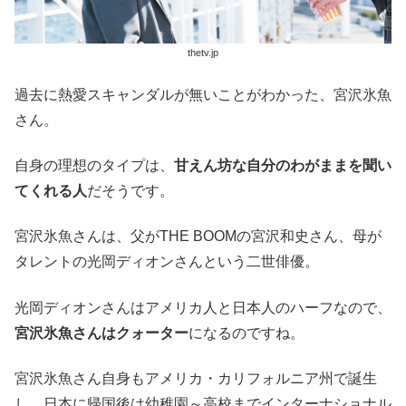
thetv.jp
過去に熱愛スキャンダルが無いことがわかった、宮沢氷魚
さん。
自身の理想のタイプは、
甘えん坊な自分のわがままを聞い
てくれる人
だそうです。
宮沢氷魚さんは、父がTHE BOOMの宮沢和史さん、母が
タレントの光岡ディオンさんという二世俳優。
光岡ディオンさんはアメリカ人と日本人のハーフなので、
宮沢氷魚さんはクォーター
になるのですね。
宮沢氷魚さん自身もアメリカ・カリフォルニア州で誕生
し、日本に帰国後は幼稚園～高校までインターナショナル