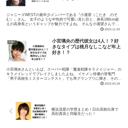
ジャニーズWESTの最年少メンバーである『小瀧望（こたき のぞ
む）』さん。 女子のような中性的で可愛い見た目と、身長180cm超
えの高身長というギャップが魅力ですよね。 そんな小瀧望さんです
が、実はお姉さんが美人！と話題になっているようなん...
2023.11.05
小宮璃央の歴代彼女は4人！？好
芸能人
きなタイプは桃月なしこなど年上
好き！？
小宮璃央さんといえば、スーパー戦隊「魔進戦隊キラメイジャー」の
キラメイレッドでブレイクしましたよね。 イケメン俳優の登竜門
「男子高校生ミスターコンテスト」でも準グランプリに輝き、そのイ
ケメンっぷりは誰もが認めるところです。 そんな小宮璃央さ...
2023.03.29
横浜流星の学歴まとめ！日出高校出身で
高杉真宙と同級生だった！