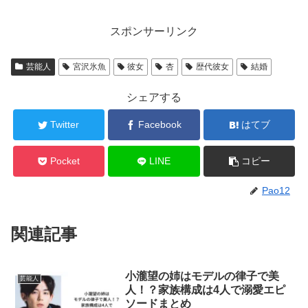
スポンサーリンク
芸能人
宮沢氷魚
彼女
杏
歴代彼女
結婚
シェアする
Twitter
Facebook
はてブ
Pocket
LINE
コピー
Pao12
関連記事
小瀧望の姉はモデルの律子で美
芸能人
人！？家族構成は4人で溺愛エピ
ソードまとめ