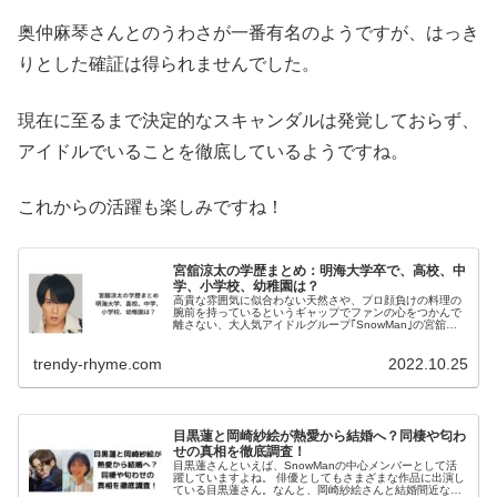
奥仲麻琴さんとのうわさが一番有名のようですが、はっき
りとした確証は得られませんでした。
現在に至るまで決定的なスキャンダルは発覚しておらず、
アイドルでいることを徹底しているようですね。
これからの活躍も楽しみですね！
宮舘涼太の学歴まとめ：明海大学卒で、高校、中
学、小学校、幼稚園は？
高貴な雰囲気に似合わない天然さや、プロ顔負けの料理の
腕前を持っているというギャップでファンの心をつかんで
離さない、大人気アイドルグループ｢SnowMan｣の宮舘涼
太さん。 そんな宮館さんの学歴情報について、当時のエピ
ソードを交えながらお伝え...
trendy-rhyme.com
2022.10.25
目黒蓮と岡崎紗絵が熱愛から結婚へ？同棲や匂わ
せの真相を徹底調査！
目黒蓮さんといえば、SnowManの中心メンバーとして活
躍していますよね。 俳優としてもさまざまな作品に出演し
ている目黒蓮さん。なんと、岡崎紗絵さんと結婚間近なの