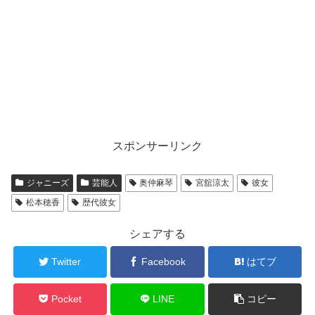
スポンサーリンク
ジャニーズ
芸能人
奥仲麻琴
宮舘涼太
彼女
松本穂香
歴代彼女
シェアする
Twitter
Facebook
はてブ
Pocket
LINE
コピー