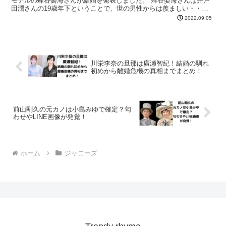
モデルの蜂谷曇海さんが結婚を発表しました。 蜂谷晏海さんは井戸
田潤さんの19歳年下ということで、世の男性からは羨ましい・・・
なんて声もあがっているようです。 今回は、井戸田潤...
2022.09.05
川栄李奈の旦那は廣瀬智紀！結婚の馴れ
初めから離婚危機の真相までまとめ！
前山剛久の元カノは小島みゆで確定？匂
わせやLINE画像が発覚！
ホーム
ジャニーズ