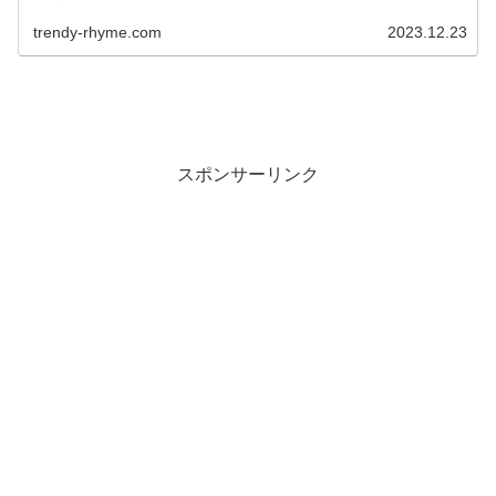
では？と話題になっています。 今回は、目黒蓮さんと岡崎
紗絵さんの関係について、...
trendy-rhyme.com
2023.12.23
スポンサーリンク