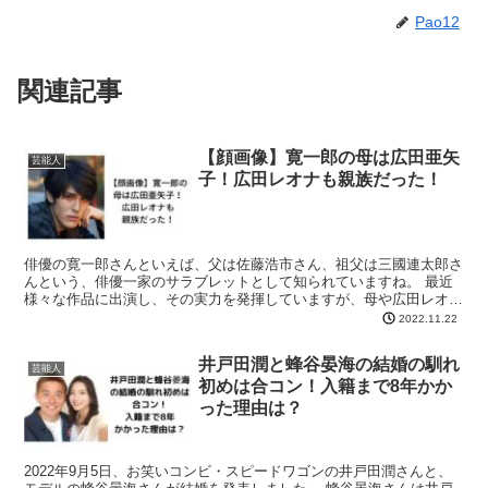
Pao12
関連記事
【顔画像】寛一郎の母は広田亜矢
芸能人
子！広田レオナも親族だった！
俳優の寛一郎さんといえば、父は佐藤浩市さん、祖父は三國連太郎さ
んという、俳優一家のサラブレットとして知られていますね。 最近
様々な作品に出演し、その実力を発揮していますが、母や広田レオナ
さんとの関係も話題になっているようです。 今回は、寛一...
2022.11.22
井戸田潤と蜂谷晏海の結婚の馴れ
芸能人
初めは合コン！入籍まで8年かか
った理由は？
2022年9月5日、お笑いコンビ・スピードワゴンの井戸田潤さんと、