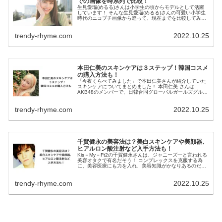
での画像を時系列で比較！
生見愛瑠(めるる)さんは小学生の頃からモデルとして活躍
しています！ そんな生見愛瑠(めるる)さんの可愛い小学生
時代のニコプチ画像から遡って、現在までを比較してみま
した！ 生見愛瑠(めるる)のニコプチ時代！昔から現在まで
の画像を時系列で比較！...
trendy-rhyme.com
2022.10.25
本田仁美のスキンケアは３ステップ！韓国コスメ
の購入方法も！
「今夜くらべてみました」で本田仁美さんが紹介していた
スキンケアについてまとめました！ 本田仁美 さんは
AKB48のメンバーで、日韓合同グローバルガールズグルー
プ・IZ*ONEの元メンバーでした。 韓国に滞在していた時
に、美容にハマって美肌を...
trendy-rhyme.com
2022.10.25
千賀健永の美容法は？美白スキンケアや美顔器、
ヒアルロン酸注射など入手方法も！
Kis－My－Ft2の千賀健永さんは、ジャニーズ一と言われる
美容オタクで有名だそう！ コンプレックスを克服する為
に、美容医療にも力を入れ、美容知識がかなりあるのだと
か！ そんな 千賀健永さんが私生活で実践している美容法
を紹介します！ 千賀健...
trendy-rhyme.com
2022.10.25