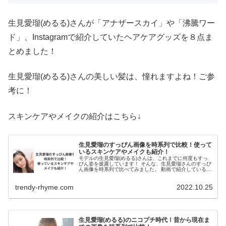
生見愛瑠(めるる)さんが「アナザースカイ」や「沸騰ワー
ド」、Instagramで紹介していたヘアケアグッズを８点ま
とめました！
生見愛瑠(めるる)さんの美しい髪は、憧れますよね！ご参
考に！
スキンケアやメイクの紹介はこちら↓
生見愛瑠のすっぴん画像を時系列で比較！使って
いるスキンケアやメイクも紹介！
モデルの生見愛瑠(めるる)さんは、これまでに何度もすっ
ぴん姿を披露しています！ そんな、生見愛瑠さんのすっぴ
ん画像を時系列で比べてみました。 動画で紹介しているス
キンケアやメイクグッズも調査しています。 生見愛瑠のす
っぴん画像を時系列で比較...
trendy-rhyme.com
2022.10.25
生見愛瑠(めるる)のニコプチ時代！昔から現在ま