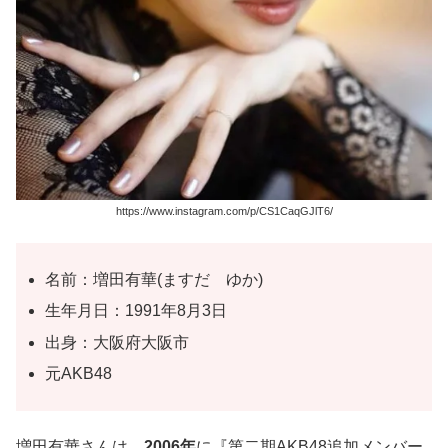
https://www.instagram.com/p/CS1CaqGJlT6/
名前：増田有華(ますだ ゆか)
生年月日：1991年8月3日
出身：大阪府大阪市
元AKB48
増田有華
さんは、
2006年
に『第二期AKB48追加メンバー