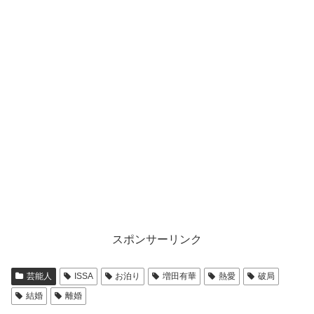
スポンサーリンク
芸能人
ISSA
お泊り
増田有華
熱愛
破局
結婚
離婚