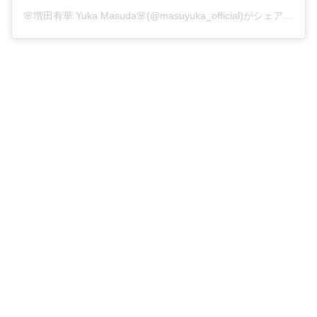
🌸増田有華 Yuka Masuda🌸(@masuyuka_official)がシェアした投稿