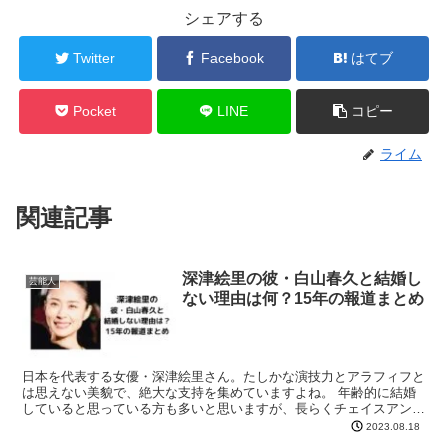
シェアする
Twitter
Facebook
はてブ
Pocket
LINE
コピー
ライム
関連記事
深津絵里の彼・白山春久と結婚し
芸能人
ない理由は何？15年の報道まとめ
日本を代表する女優・深津絵里さん。たしかな演技力とアラフィフと
は思えない美貌で、絶大な支持を集めていますよね。 年齢的に結婚
していると思っている方も多いと思いますが、長らくチェイスアン
リ，国籍，家族，中学校，小学校，交際中のお相手・白山春久...
2023.08.18