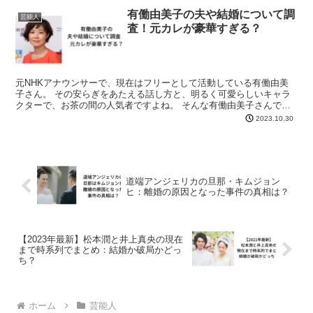
有働由美子の夫や結婚について調
芸能人
査！元カレが豪華すぎる？
元NHKアナウンサーで、現在はフリーとして活動している有働由美
子さん。 その安らぎをあたえる話し方と、明るく可愛らしいキャラ
クターで、お茶の間の人気者ですよね。 そんな有働由美子さんです
が、2021年現在結婚しているのでしょうか？ 今回は、...
2023.10.30
道端アンジェリカの旦那・キムジョン
ヒ：離婚の原因となった事件の真相は？
【2023年最新】松本潤と井上真央の現在
まで時系列でまとめ：結婚か破局かどっ
ち？
ホーム
芸能人