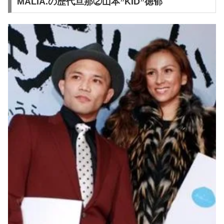
MALIA.の歴代旦那②山本”KID”徳郁