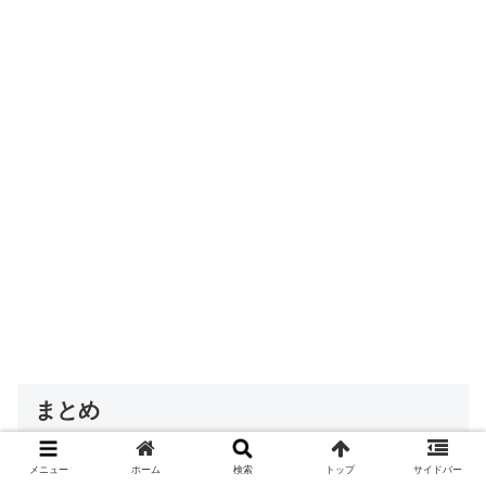
まとめ
メニュー
ホーム
検索
トップ
サイドバー
今回は、MALIA.さんの歴代旦那について、紹介しまし