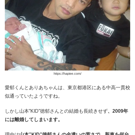
https://hapiee.com/
愛郁くんとありあちゃんは、東京都港区にある中高一貫校
似通っていたようですね。
しかし山本”KID”徳郁さんとの結婚も長続きせず
、2009年
には離婚してしまいます。
理由は
山本”KID”徳郁さんの金遣いの荒さで、新車を何台