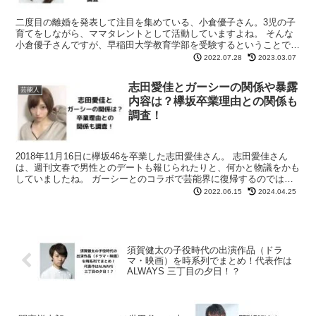
二度目の離婚を発表して注目を集めている、小倉優子さん。3児の子
育てをしながら、ママタレントとして活動していますよね。 そんな
小倉優子さんですが、早稲田大学教育学部を受験するということで、
話題になっているようです。 今回は、小倉優子さんの大学...
2022.07.28
2023.03.07
志田愛佳とガーシーの関係や暴露
芸能人
内容は？欅坂卒業理由との関係も
調査！
2018年11月16日に欅坂46を卒業した志田愛佳さん。 志田愛佳さん
は、週刊文春で男性とのデートも報じられたりと、何かと物議をかも
していましたね。 ガーシーとのコラボで芸能界に復帰するのでは？
と話題になっています。 今回は、志田愛佳さんと...
2022.06.15
2024.04.25
須賀健太の子役時代の出演作品（ドラ
マ・映画）を時系列でまとめ！代表作は
ALWAYS 三丁目の夕日！？