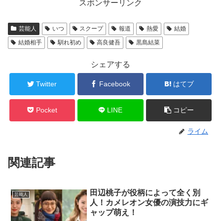
スポンサーリンク
芸能人
いつ
スクープ
報道
熱愛
結婚
結婚相手
馴れ初め
高良健吾
黒島結菜
シェアする
Twitter
Facebook
はてブ
Pocket
LINE
コピー
ライム
関連記事
田辺桃子が役柄によって全く別
芸能人
人！カメレオン女優の演技力にギ
ャップ萌え！