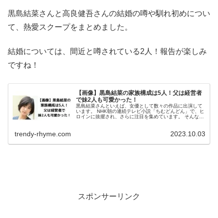
黒島結菜さんと高良健吾さんの結婚の噂や馴れ初めについ
て、熱愛スクープをまとめました。
結婚については、間近と噂されている2人！報告が楽しみ
ですね！
【画像】黒島結菜の家族構成は5人！父は経営者
で妹2人も可愛かった！
黒島結菜さんといえば、女優として数々の作品に出演して
います。 NHK朝の連続テレビ小説「ちむどんどん」で、ヒ
ロインに抜擢され、さらに注目を集めています。 そんな黒
島結菜さんの、家族構成が気になっている方も多いと思い
ます。 今回は、黒島結菜さ...
trendy-rhyme.com
2023.10.03
スポンサーリンク