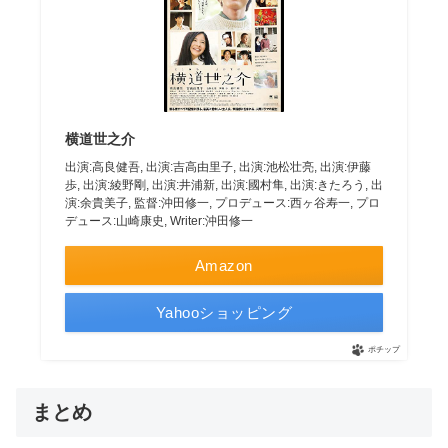
横道世之介
出演:高良健吾, 出演:吉高由里子, 出演:池松壮亮, 出演:伊藤
歩, 出演:綾野剛, 出演:井浦新, 出演:國村隼, 出演:きたろう, 出
演:余貴美子, 監督:沖田修一, プロデュース:西ヶ谷寿一, プロ
デュース:山崎康史, Writer:沖田修一
Amazon
Yahooショッピング
ポチップ
まとめ