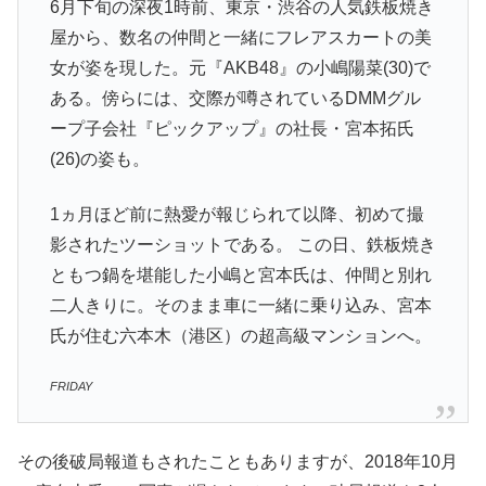
6月下旬の深夜1時前、東京・渋谷の人気鉄板焼き
屋から、数名の仲間と一緒にフレアスカートの美
女が姿を現した。元『AKB48』の小嶋陽菜(30)で
ある。傍らには、交際が噂されているDMMグル
ープ子会社『ピックアップ』の社長・宮本拓氏
(26)の姿も。
1ヵ月ほど前に熱愛が報じられて以降、初めて撮
影されたツーショットである。 この日、鉄板焼き
ともつ鍋を堪能した小嶋と宮本氏は、仲間と別れ
二人きりに。そのまま車に一緒に乗り込み、宮本
氏が住む六本木（港区）の超高級マンションへ。
FRIDAY
その後破局報道もされたこともありますが、2018年10月