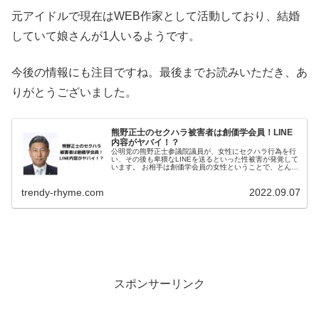
元アイドルで現在はWEB作家として活動しており、結婚
していて娘さんが1人いるようです。
今後の情報にも注目ですね。最後までお読みいただき、あ
りがとうございました。
熊野正士のセクハラ被害者は創価学会員！LINE
内容がヤバイ！？
公明党の熊野正士参議院議員が、女性にセクハラ行為を行
い、その後も卑猥なLINEを送るといった性被害が発覚して
います。 お相手は創価学会員の女性ということで、とんで
もないLINEの文面も流出しています。 今回は、熊野正士
議員のセクハラ被害者に...
trendy-rhyme.com
2022.09.07
スポンサーリンク