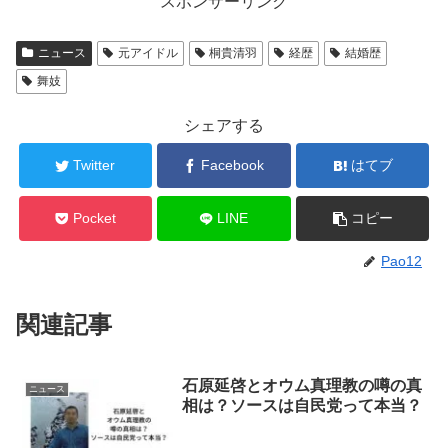
スポンサーリンク
ニュース
元アイドル
桐貴清羽
経歴
結婚歴
舞妓
シェアする
Twitter
Facebook
はてブ
Pocket
LINE
コピー
Pao12
関連記事
石原延啓とオウム真理教の噂の真
ニュース
相は？ソースは自民党って本当？