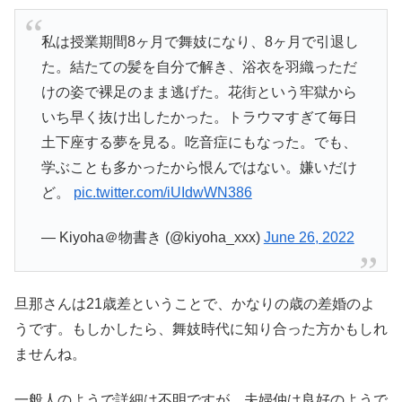
私は授業期間8ヶ月で舞妓になり、8ヶ月で引退し
た。結たての髪を自分で解き、浴衣を羽織っただ
けの姿で裸足のまま逃げた。花街という牢獄から
いち早く抜け出したかった。トラウマすぎて毎日
土下座する夢を見る。吃音症にもなった。でも、
学ぶことも多かったから恨んではない。嫌いだけ
ど。
pic.twitter.com/iUIdwWN386
— Kiyoha＠物書き (@kiyoha_xxx)
June 26, 2022
旦那さんは21歳差ということで、かなりの歳の差婚のよ
うです。もしかしたら、舞妓時代に知り合った方かもしれ
ませんね。
一般人のようで詳細は不明ですが、夫婦仲は良好のようで