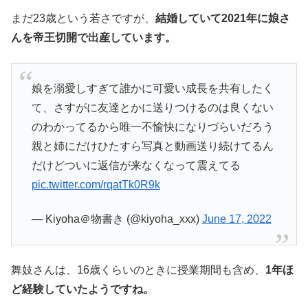
まだ23歳という若さですが、
結婚していて2021年に娘さ
んを帝王切開で出産しています。
娘を溺愛しすぎて誰かに可愛い成長を共有したく
て、さすがに友達とかに送りつけるのは良くない
のわかってるから唯一不愉快になりづらいだろう
親と姉にだけひたすら写真と動画送り続けてるん
だけどついに返信が来なくなって震えてる
pic.twitter.com/rqatTk0R9k
— Kiyoha＠物書き (@kiyoha_xxx)
June 17, 2022
舞妓さんは、16歳くらいのときに授業期間も含め、
1年ほ
ど経験していたようですね。