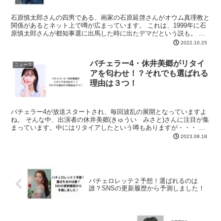
石原慎太郎さんの四男である、画家の石原延啓さんがオウム真理教と
関係があるとネット上で噂が広まっています。 これは、1999年に石
原慎太郎さんが都知事選に出馬した時に出たデマだという説も。 こ
の真相について、調査してみたいと思います。 石原延...
2022.10.25
バチェラー4・休井美郷がリタイ
ニュース
アを匂わせ！？それでも選ばれる
理由は３つ！
バチェラー4が放送スタートされ、毎回波乱の展開となっていますよ
ね。 そんな中、出演者の休井美郷(きゅうい みさと)さんに注目が集
まっています。中にはリタイアしたという噂もありますが・・・ 今
回は、休井美郷さんのリタイア説や、選ばれる理由につ...
2023.08.18
バチェロレッテ２予想！選ばれるのは
誰？SNSの更新履歴から予測しました！