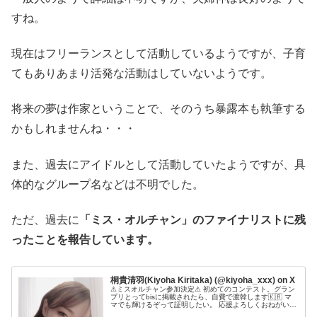
すね。
現在はフリーランスとして活動しているようですが、子育
てもありあまり活発な活動はしていないようです。
将来の夢は作家ということで、そのうち暴露本も執筆する
かもしれませんね・・・
また、過去にアイドルとして活動していたようですが、具
体的なグループ名などは不明でした。
ただ、過去に
「ミス・オルチャン」のファイナリストに残
ったことを報告しています。
桐貴清羽(Kiyoha Kiritaka) (@kiyoha_xxx) on X
⚠ミスオルチャン参加決定⚠ 初めてのコンテスト。グラン
プリとってbisに掲載されたら、自費で渡韓します🇰🇷 マ
マでも輝けるぞって証明したい。 応援よろしくおねがいし
ます💜 ○二次審査→9/28~10/22 ○審査内容→TwitterのRT