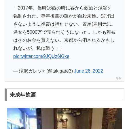
「2017年、当時16歳の時に客から飲酒と混浴を
強制された。毎年後輩の誰かが自殺未遂。逃げ出
さないように携帯は持たせない。置屋(雇用元)に
処女を5000万で売られそうになった。しかも舞妓
はそのお金を貰えない。京都から消されるかもし
れないが、私は戦う！」
pic.twitter.com/9JQUz6IGxe
— 滝沢ガレソ⭐ (@takigare3)
June 26, 2022
未成年飲酒