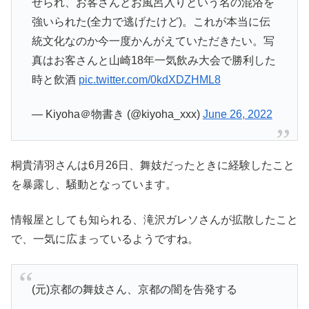
せられ、お客さんとお風呂入りという名の混浴を
強いられた(全力で逃げたけど)。これが本当に伝
統文化なのか今一度かんがえていただきたい。写
真はお客さんと山崎18年一気飲み大会で勝利した
時と飲酒
pic.twitter.com/0kdXDZHML8
— Kiyoha＠物書き (@kiyoha_xxx)
June 26, 2022
桐貴清羽さんは6月26日、舞妓だったときに経験したこと
を暴露し、騒動となっています。
情報屋としても知られる、滝沢ガレソさんが拡散したこと
で、一気に広まっているようですね。
(元)京都の舞妓さん、京都の闇を告発する