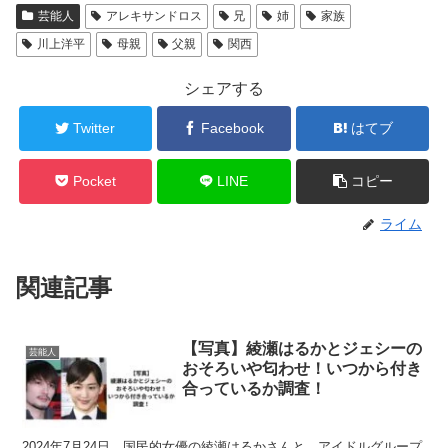
芸能人
アレキサンドロス
兄
姉
家族
川上洋平
母親
父親
関西
シェアする
Twitter
Facebook
はてブ
Pocket
LINE
コピー
ライム
関連記事
【写真】綾瀬はるかとジェシーの
芸能人
おそろいや匂わせ！いつから付き
合っているか調査！
2024年7月24日、国民的女優の綾瀬はるかさんと、アイドルグループ