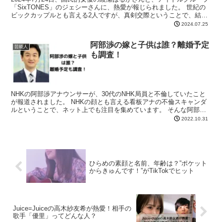
「SixTONES」のジェシーさんに、熱愛が報じられました。 世紀の
ビックカップルとも言える2人ですが、真剣交際ということで、結婚
の可能性もありそうです。 2人の間に、匂わ...
2024.07.25
阿部渉の嫁と子供は誰？離婚予定
芸能人
も調査！
NHKの阿部渉アナウンサーが、30代のNHK局員と不倫していたこと
が報道されました。 NHKの顔とも言える看板アナの不倫スキャンダ
ルということで、ネット上でも注目を集めています。 そんな阿部渉
アナの奥さんは、いったいどんな方なのでしょうか？...
2022.10.31
ひらめの素顔と名前、年齢は？”ポケット
からきゅんです！”がTikTokでヒット
Juice=Juiceの高木紗友希が熱愛！相手の
歌手「優里」ってどんな人？