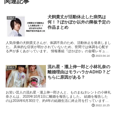
関連記事
犬飼貴丈が活動休止した病気は
芸能人
何！？ぽかぽか以外の降板予定の
作品まとめ
人気俳優の犬飼貴丈さんが、体調不良のため、活動休止を発表しまし
た。 具体的な症状が明かされていないため、世間では体調を心配す
る声が多くあがっています。 情報番組『ぽかぽか』の金曜レギュラ
ーなどでも活動していますが、4月14日の回は欠席が発表...
2023.04.14
流れ星・瀧上伸一郎と小林礼奈の
芸能人
離婚理由はモラハラかADHD？ど
ちらに原因がある？
お笑い芸人の流れ星・瀧上伸一郎さんと、ものまねタレントの小林礼
奈さんは、2020年10月1日に離婚を報告しました。 結婚を報告した
のは2016年6月30日で、約4年の結婚生活に終止符を打っています。
また、結婚を発表した時は妊娠7ヵ月であり...
2022.10.25