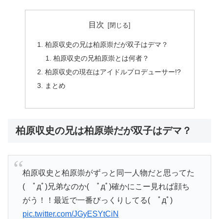
目次
柏原収史の兄は柏原崇だが双子はデマ？
柏原収史の兄柏原崇とは何者？
柏原収史の現在はアイドルプロデューサー!?
まとめ
柏原収史の兄は柏原崇だが双子はデマ？
柏原収史と柏原崇がずっと同一人物だと思ってた
( ﾟдﾟ)兄弟なのか( ﾟдﾟ)確かにこー見れば顔ち
がう！！最近で一番びっくりしてる( ﾟдﾟ)
pic.twitter.com/JGyESYtCiN