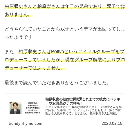
柏原収史さんと柏原崇さんは年子の兄弟であり、双子では
ありません。
どうやら似ていたことから双子というデマが出回ってしま
ったようです。
また、
柏原収史さんはPottyaというアイドルグループをプ
ロデュースしていましたが、現在グループ解散によりプロ
デューサーではありません。
最後まで読んでいただきありがとうございました。
柏原収史の結婚は間近⁉︎これまでの彼女にベッキ
ーや安田美沙子の噂も！
イケメン俳優として有名な柏原収史さん。 柏原崇さんを兄
に持ち、兄弟揃ってイケメンということもあり、多くの女
性から人気を集めていますよね。 柏原収史さんは現在、俳
優だけでなくアイドルのプロデュースもしているそうなん
ですよ。 そんな柏原収史さん...
trendy-rhyme.com
2023.02.15