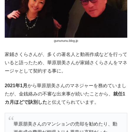
gunununu.blog.jp
家鋪さくらさんが、多くの著名人と動画作成などを行って
いると語ったため、華原朋美さんが家鋪さくらさんをマネ
ージャとして契約する事に。
2021年1月
から華原朋美さんのマネジャーを務めていまし
たが、金銭絡みの不審な出来事が続いたことから、
就任1
カ月ほどで訣別した
と伝えてられています。
華原朋美さんのマンションの売却を勧めたり、動