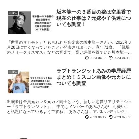
坂本龍一の３番目の嫁は空里香で
芸能人
現在の仕事は？元嫁や子供達につ
いても調査！
「世界のサカモト」とも言われた音楽家の坂本龍一さんが、2023年3
月28日に亡くなっていたことが発表されました。享年71歳。 「戦場
のメリークリスマス」などの音楽で、高い評価を得ていた坂本龍一さ
ん。 その才能に惚れ込んだ女性は、何人もいたよ...
2023.04.03
2023.04.12
ラブトランジットあみの学歴経歴
芸能人
まとめ！ミスコン画像や元カレに
ついても調査
出演者は全員元カレ＆元カノ同士という、新しい恋愛リアリティショ
ー「ラブトランジット」。 中でもメンバーのあみさんが、可愛い！
と話題になっているようですね。 あみさんは、アパレルディレクタ
ー・YouTuberとして活動しており、大学時代にミス...
2023.06.19
2023.07.02