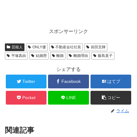
スポンサーリンク
芸能人
ONLY優
不動産会社社長
前田亘輝
平塚真由
結婚歴
離婚
離婚理由
飯島直子
シェアする
Twitter
Facebook
はてブ
Pocket
LINE
コピー
ライム
関連記事