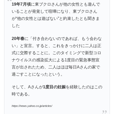
19年7月頃
に東ブクロさんが他の女性とも遊んで
いることが発覚して喧嘩になり、東ブクロさん
が“他の女性とは遊ばない”と約束したとも聞きま
した
20年春
に「付き合わないのであれば、もう会わな
い」と宣言。すると、これをきっかけに二人は正
式に交際することに。このタイミングで新型コロ
ナウイルスの感染拡大による1度目の緊急事態宣
言が出されたため、二人はほぼ毎日Aさんの家で
過ごすことになったという。
そして、Aさんが
1度目の妊娠
を経験したのはこの
時である。
https://news.yahoo.co.jp/articles/