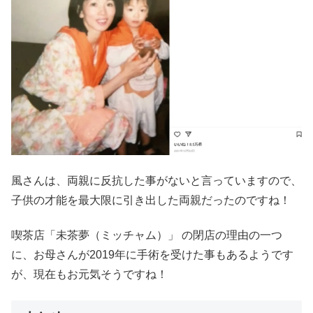
風さんは、両親に反抗した事がないと言っていますので、
子供の才能を最大限に引き出した両親だったのですね！
喫茶店「未茶夢（ミッチャム）」 の閉店の理由の一つ
に、お母さんが2019年に手術を受けた事もあるようです
が、現在もお元気そうですね！