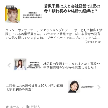
若槻千夏は夫と会社経営で2児の
芸能人
母！馴れ初めや結婚の経緯は？
タレントやデザイナー、ファッションプロデューサーとして幅広く活
躍している若槻千夏さん。 バラエティ番組では、歯に衣着せぬ発言
で人気を博していますよね。 プライベートでは二児のママでもある
若槻千夏さんですが、夫や子供たちについて、話題になって...
2023.11.05
林佑香の学歴や生い立ちまとめ：高校や
中学校情報をSNSから調査しました！
二階堂ふみの歴代彼氏は10人？噂の真相
と馴れ初めを調査！
ホーム
芸能人