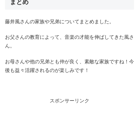
まとめ
藤井風さんの家族や兄弟についてまとめました。
お父さんの教育によって、音楽の才能を伸ばしてきた風さ
ん。
お母さんや他の兄弟とも仲が良く、素敵な家族ですね！今
後も益々活躍されるのが楽しみです！
スポンサーリンク