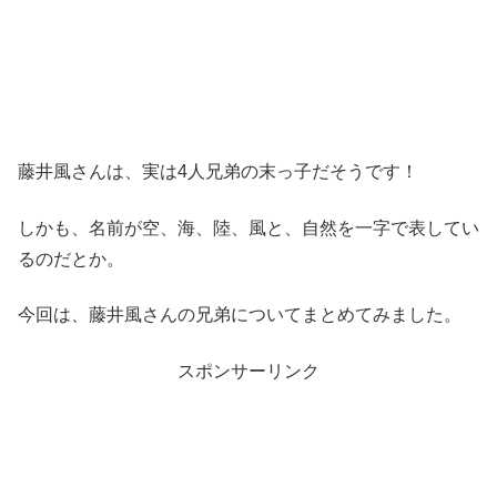
藤井風さんは、実は4人兄弟の末っ子だそうです！
しかも、名前が空、海、陸、風と、自然を一字で表してい
るのだとか。
今回は、藤井風さんの兄弟についてまとめてみました。
スポンサーリンク