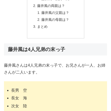
藤井風の両親は？
藤井風の父親は？
藤井風の母親は？
まとめ
藤井風は4人兄弟の末っ子
藤井風さんは4人兄弟の末っ子で、お兄さんが一人、お姉
さんが二人います。
長男 空
長女 海
次女 陸