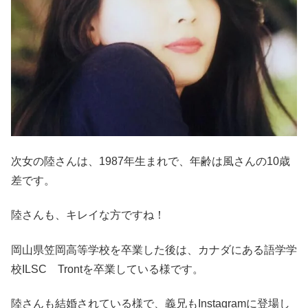
次女の陸さんは、1987年生まれで、年齢は風さんの10歳
差です。
陸さんも、キレイな方ですね！
岡山県笠岡高等学校を卒業した後は、カナダにある語学学
校ILSC Trontを卒業している様です。
陸さんも結婚されている様で、義兄もInstagramに登場し