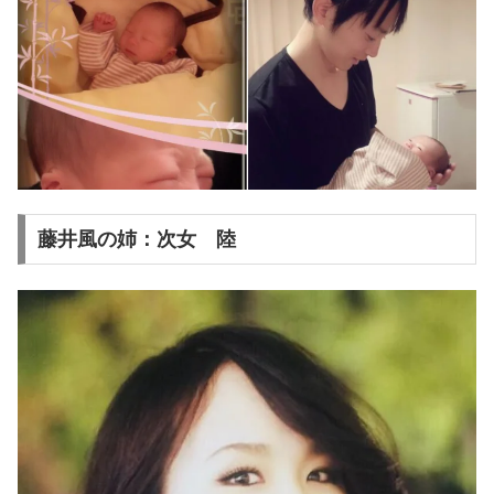
藤井風の姉：次女 陸