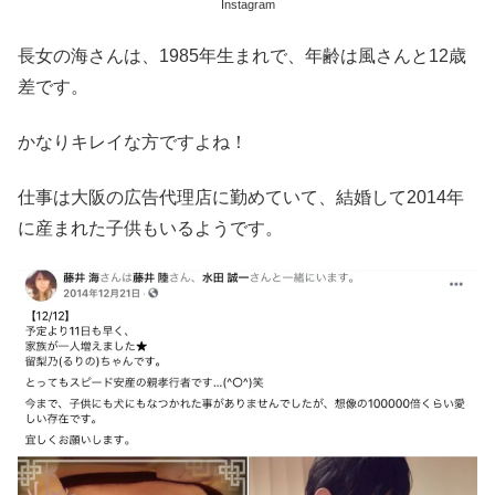
Instagram
長女の海さんは、1985年生まれで、年齢は風さんと12歳
差です。
かなりキレイな方ですよね！
仕事は大阪の広告代理店に勤めていて、結婚して2014年
に産まれた子供もいるようです。