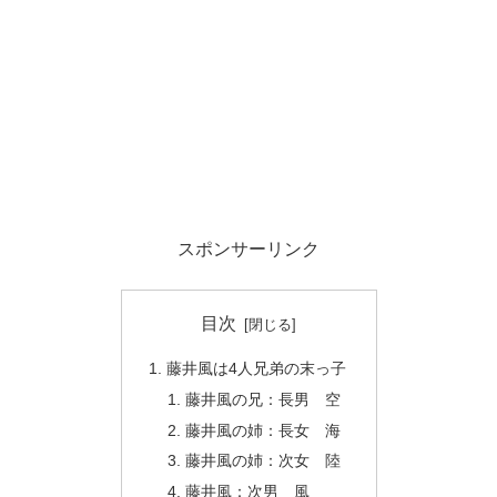
スポンサーリンク
目次
藤井風は4人兄弟の末っ子
藤井風の兄：長男 空
藤井風の姉：長女 海
藤井風の姉：次女 陸
藤井風：次男 風