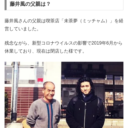
藤井風の父親は？
藤井風さんの父親は喫茶店「未茶夢（ミッチャム）」を経
営していました。
残念ながら、新型コロナウイルスの影響で2019年6月から
休業しており、現在は閉店した様です。