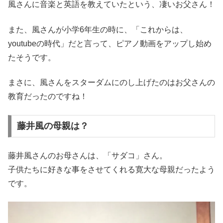
風さんに音楽と英語を教えていたという、凄いお父さん！
また、風さんが小学6年生の時に、「これからは、
youtubeの時代」だと言って、ピアノ動画をアップし始め
たそうです。
まさに、風さんをスターダムにのし上げたのはお父さんの
教育だったのですね！
藤井風の母親は？
藤井風さんのお母さんは、「サダコ」さん。
子供たちに好きな事をさせてくれる寛大な母親だったよう
です。