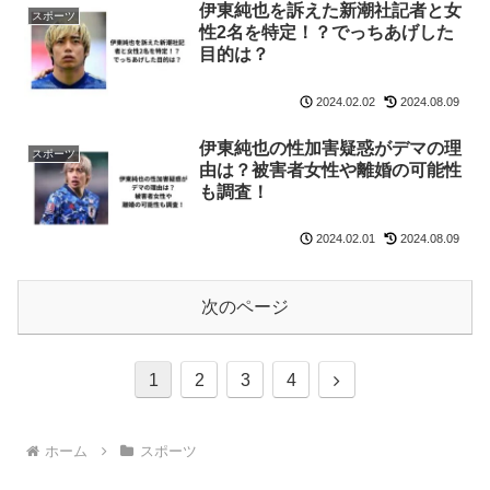
伊東純也を訴えた新潮社記者と女
スポーツ
性2名を特定！？でっちあげした
目的は？
2024.02.02
2024.08.09
伊東純也の性加害疑惑がデマの理
スポーツ
由は？被害者女性や離婚の可能性
も調査！
2024.02.01
2024.08.09
次のページ
次
1
2
3
4
へ
ホーム
スポーツ