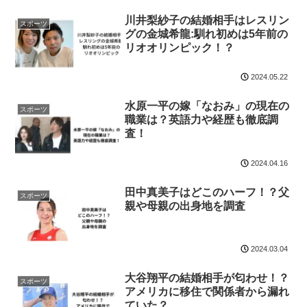
川井梨紗子の結婚相手はレスリン
スポーツ
グの金城希龍:馴れ初めは5年前の
リオオリンピック！？
2024.05.22
水原一平の嫁「なおみ」の現在の
スポーツ
職業は？英語力や経歴も徹底調
査！
2024.04.16
田中真美子はどこのハーフ！？父
スポーツ
親や母親の出身地を調査
2024.03.04
大谷翔平の結婚相手が匂わせ！？
スポーツ
アメリカに移住で関係者から漏れ
ていた？