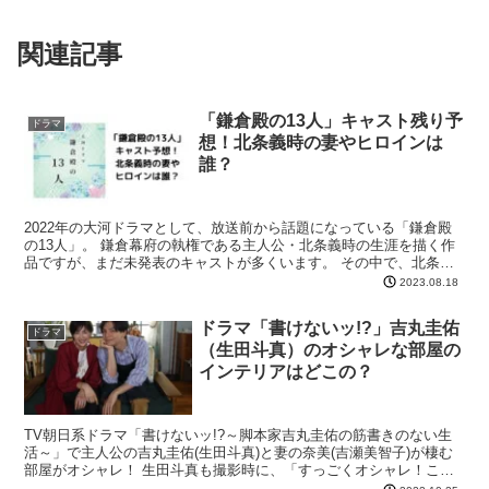
関連記事
「鎌倉殿の13人」キャスト残り予
ドラマ
想！北条義時の妻やヒロインは
誰？
2022年の大河ドラマとして、放送前から話題になっている「鎌倉殿
の13人」。 鎌倉幕府の執権である主人公・北条義時の生涯を描く作
品ですが、まだ未発表のキャストが多くいます。 その中で、北条義
時の子孫を残すパートナーが誰になるのか、気になりま...
2023.08.18
ドラマ「書けないッ!?」吉丸圭佑
ドラマ
（生田斗真）のオシャレな部屋の
インテリアはどこの？
TV朝日系ドラマ「書けないッ!?～脚本家吉丸圭佑の筋書きのない生
活～」で主人公の吉丸圭佑(生田斗真)と妻の奈美(吉瀬美智子)が棲む
部屋がオシャレ！ 生田斗真も撮影時に、「すっごくオシャレ！こん
な家に住みたい」と言ったというスタッフこだわりの...