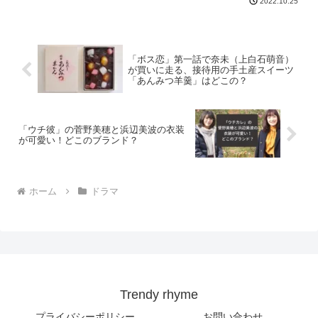
2022.10.25
「ボス恋」第一話で奈未（上白石萌音）
が買いに走る、接待用の手土産スイーツ
「あんみつ羊羹」はどこの？
「ウチ彼」の菅野美穂と浜辺美波の衣装
が可愛い！どこのブランド？
ホーム
ドラマ
Trendy rhyme
プライバシーポリシー
お問い合わせ