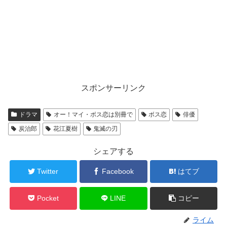
スポンサーリンク
ドラマ
オー！マイ・ボス恋は別冊で
ボス恋
俳優
炭治郎
花江夏樹
鬼滅の刃
シェアする
Twitter
Facebook
はてブ
Pocket
LINE
コピー
ライム