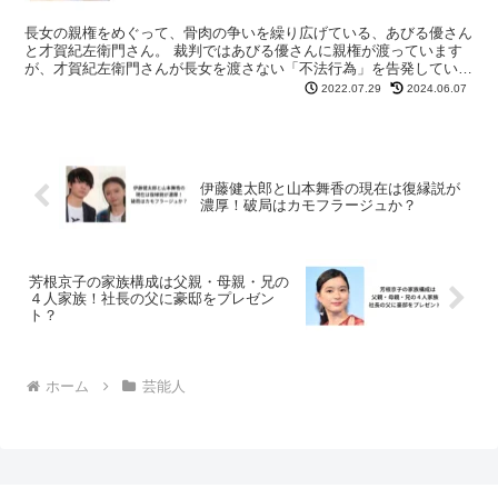
長女の親権をめぐって、骨肉の争いを繰り広げている、あびる優さん
と才賀紀左衛門さん。 裁判ではあびる優さんに親権が渡っています
が、才賀紀左衛門さんが長女を渡さない「不法行為」を告発していま
す。 そんな中、今度はあびる優さんのネグレクトとも捉え...
2022.07.29
2024.06.07
伊藤健太郎と山本舞香の現在は復縁説が
濃厚！破局はカモフラージュか？
芳根京子の家族構成は父親・母親・兄の
４人家族！社長の父に豪邸をプレゼン
ト？
ホーム
芸能人