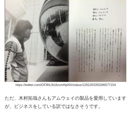
https://twitter.com/OF8hL9UAzomNpNX/status/1281263355286577154
ただ、木村拓哉さんもアムウェイの製品を愛用しています
が、ビジネスをしている訳ではなさそうです。