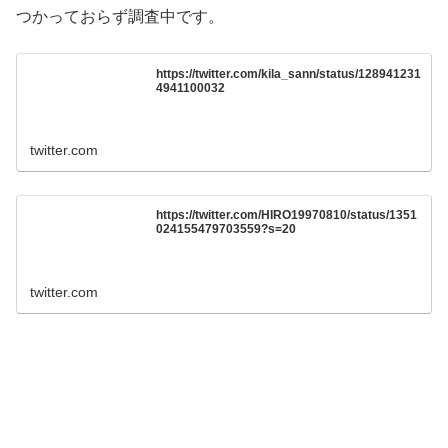
つかっておらず調査中です。
https://twitter.com/kila_sann/status/128941231
4941100032
twitter.com
https://twitter.com/HIRO19970810/status/1351
024155479703559?s=20
twitter.com