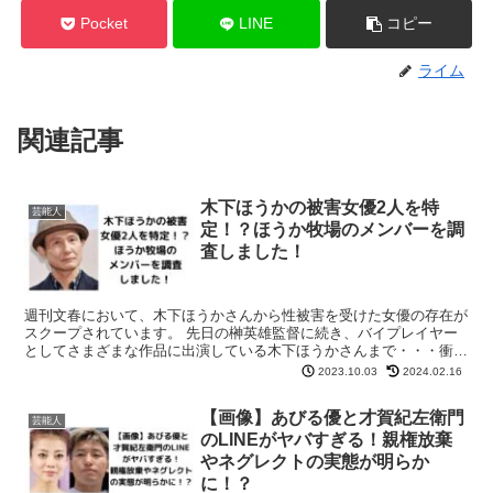
Pocket
LINE
コピー
ライム
関連記事
木下ほうかの被害女優2人を特
芸能人
定！？ほうか牧場のメンバーを調
査しました！
週刊文春において、木下ほうかさんから性被害を受けた女優の存在が
スクープされています。 先日の榊英雄監督に続き、バイプレイヤー
としてさまざまな作品に出演している木下ほうかさんまで・・・衝撃
ですね。 今回は、木下ほうかさんの被害にあった女優につ...
2023.10.03
2024.02.16
【画像】あびる優と才賀紀左衛門
芸能人
のLINEがヤバすぎる！親権放棄
やネグレクトの実態が明らか
に！？