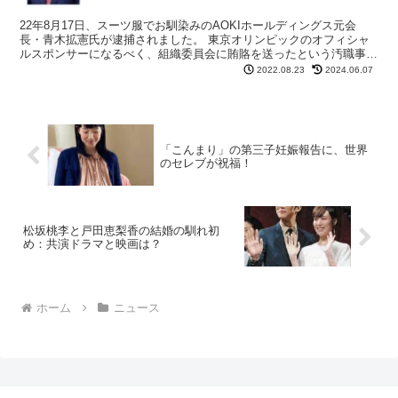
22年8月17日、スーツ服でお馴染みのAOKIホールディングス元会
長・青木拡憲氏が逮捕されました。 東京オリンピックのオフィシャ
ルスポンサーになるべく、組織委員会に賄賂を送ったという汚職事件
が発覚しています。 そんな中、青木拡憲氏が韓国人で...
2022.08.23
2024.06.07
「こんまり」の第三子妊娠報告に、世界
のセレブが祝福！
松坂桃李と戸田恵梨香の結婚の馴れ初
め：共演ドラマと映画は？
ホーム
ニュース