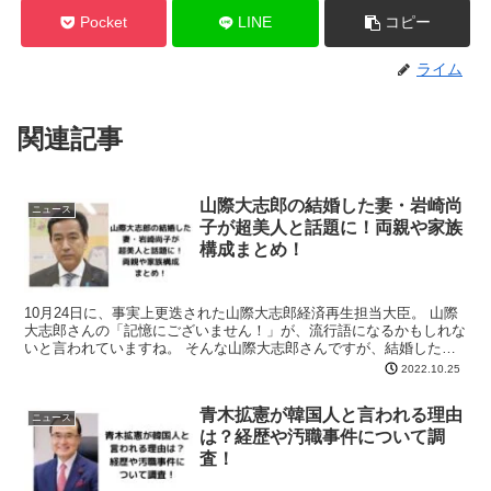
Pocket
LINE
コピー
ライム
関連記事
山際大志郎の結婚した妻・岩崎尚
ニュース
子が超美人と話題に！両親や家族
構成まとめ！
10月24日に、事実上更迭された山際大志郎経済再生担当大臣。 山際
大志郎さんの「記憶にございません！」が、流行語になるかもしれな
いと言われていますね。 そんな山際大志郎さんですが、結婚した妻
や家族が話題になっているようなんです。 今回は、山...
2022.10.25
青木拡憲が韓国人と言われる理由
ニュース
は？経歴や汚職事件について調
査！